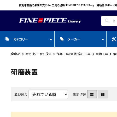
自動車整備の未来を支える - 工具の通販「FINE PIECE デリバリー」 補助金サポート実
search
カテゴリー
メーカー
全商品
カテゴリーから探す
作業工具/電動・空圧工具
電動工具
電
search
ガ
全商品
WIN CAR
自動車用品
Pr
スプレー・オイル・グリス/塗料/接着・補
FINE PIECE
安全保護具・作業服・安全靴
Y
研磨装置
修/溶接
ACCOUNT MENU
BIG WAVE
Sn
ようこそ ゲスト 様
Bellof
Ho
meeting_room
person
並び替え
表示切替
ログイン
会員登録
STW
M
Autel
T
WIKA
E