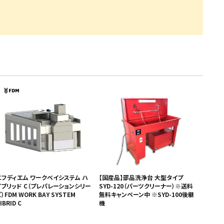
・引継補助金
Ag+
Standox
インフラ補助金
秋田県の整備工場
sui
Butler
EIWA
ts
初期費用・ラン
A
ト0円！」
カレラ
PEA パーフェクトエコエ
アー
MEGALiFe
Global Jig
ZERO SPRASH
TOYO SEIKI
Kansai Paint
CHIEF EZ LINER
DR
エフディエム ワークベイシステム ハ
【国産品】部品洗浄台 大型タイプ
イブリッド C（プレパレーションシリー
SYD-120（パーツクリーナー）※送料
）FDM WORK BAY SYSTEM
無料キャンペーン中 ※SYD-100後継
IBRID C
機