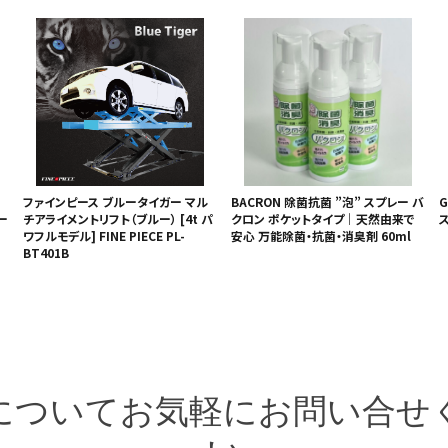
ファインピース ブルータイガー マル
BACRON 除菌抗菌 ”泡” スプレー バ
G
ー
チアライメントリフト（ブルー） [4t パ
クロン ポケットタイプ｜天然由来で
ス
ワフルモデル] FINE PIECE PL-
安心 万能除菌・抗菌・消臭剤 60ml
BT401B