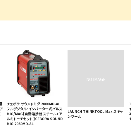
・事業承継
フレーム修正機・三次元計
lance+
BENDPAK
Quick Jack
ホイールバランサー
ヘッドライトテスター
測機
・EV充電
NICE
タイヤ修理ツールキット
Coral
Chemours-Mit
オパシメーター
スキャンツール
Fluoroproduc
「今なら
ニングコス
インテリジェント・クリアランス・ソナ
整備システム
NZEN
KOWA
ビジョン
ー（ICS）取付角度測定
溶接機
SHINO
nichicon
カーアゲくん
各種リフト
S ACADEMY
CAR BENCH
ZERO DOT
レッカー
HINEN
NITTO KOGYO
Kansai Denki
ヘッドライトテスター
-PRO
SmartSafe
Caffe d Italia
エアコンガス回収機
タイヤチェンジャー
理
チェボラ サウンドミグ 2060MD-AL
ュア
フルデジタル・インバーター式パルス
LAUNCH THINKTOOL Max スキャ
窒
MIG/MAG【自動溶接機 スチール+ア
ズ
ンツール
ルミトーチセット 】CEBORA SOUND
H
MIG 2060MD-AL