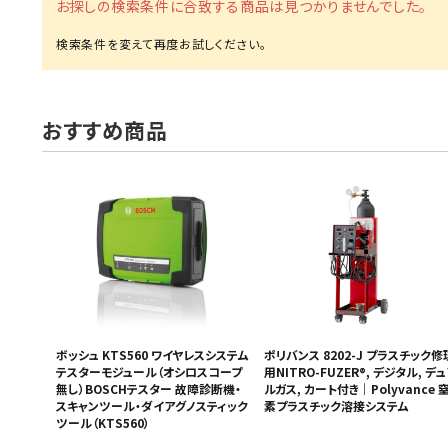
お探しの検索条件に合致する商品は見つかりませんでした。
MUCH-1
Ba
アネスト岩田
FE
ValueTrading
A
おすすめ商品
ハンセン・ジャパン
NI
Polyvance
M
カテゴリから選ぶ
HASCO
IC
メーカーから選ぶ
CAR-O-LINER
B
ガレージ機器
補助金で購入
ボッシュ KTS560 ワイヤレスシステム
ポリバンス 8202-J プラスチック修
テスターモジュール（オシロスコープ
用NITRO-FUZER®, デジタル, デ
無し）BOSCHテスター 故障診断機・
ルガス, カート付き｜Polyvance 
スキャンツール・ダイアグノスティック
素プラスチック溶接システム
ツール（KTS560）