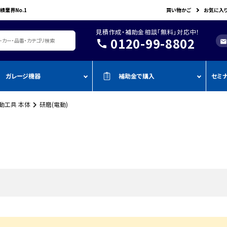
績業界No.1
買い物かご
お気に入
見積作成・補助金相談「無料」対応中！
0120-99-8802
call
mail
ガレージ機器
補助金で購入
セミ
動工具 本体
研磨(電動)
レージ機器・整備設備
機器を補助金で購入
おすすめの
oADAS
空調・電設資材/電気材料
BOSCH
John Bean
作業工具/電
測定・測量用品
AMATO
COMPACT MIG
TENZI
タイヤ・ホイール用ツール
車検検査ライン
・ものづく
スキャンツール・OBD故障診断機
ap-on
ALTIA
KTC
リフト・ジャッキ
アライメントテスター・リフ
・事業再
アライメント
ト
njyo
Tool Planet
BANZAI
タイヤチェンジャー
・小規模
ADAS・エーミングサポートツール
エーミング・電子制御装置
金
AHLE
タムラテコ
OMCN
エアーコンプレッサー
整備機器
圧力・流量測定
・IT導入
ECO
BACRON
G-Scan
エアーゲージ
塗装ブース・プレパレーショ
環境測定（自然環境/安全環境）
・省力化
ンシステム
NJO
HORIBA
ZKE
インパクトレンチ
検電テスター・コードリーダー