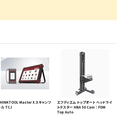
・引継補助金
Ag+
Standox
インフラ補助金
秋田県の整備工場
sui
Butler
EIWA
ts
初期費用・ラン
A
ト0円！」
カレラ
PEA パーフェクトエコエ
アー
MEGALiFe
Global Jig
ZERO SPRASH
TOYO SEIKI
Kansai Paint
CHIEF EZ LINER
DR
HINKTOOL Master X スキャンツ
エフディエム トップオート ヘッドライ
ル TCJ
トテスター HBA 50 Cam｜FDM
Top Auto