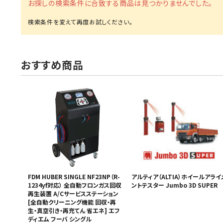
お探しの検索条件に合致する商品は見つかりませんでした。
MUCH-1
Ba
アネスト岩田
FE
ValueTrading
A
おすすめ商品
ハンセン・ジャパン
NI
Polyvance
M
カテゴリから選ぶ
HASCO
IC
メーカーから選ぶ
CAR-O-LINER
B
ガレージ機器
補助金で購入
FDM HUBER SINGLE NF23NP（R-
アルティア（ALTIA）ホイールアライ
1234yf対応） 全自動フロンガス回収
ントテスター Jumbo 3D SUPER
再生装置 A/Cサービスステーション
[全自動クリーニング機能 回収・再
生・真空引き・再充てん 省エネ] エフ
ディエム フーバ シングル