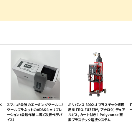
・事業承継
フレーム修正機・三次元計
lance+
BENDPAK
Quick Jack
ホイールバランサー
ヘッドライトテスター
測機
・EV充電
NICE
タイヤ修理ツールキット
Coral
Chemours-Mit
オパシメーター
スキャンツール
Fluoroproduc
「今なら
ニングコス
インテリジェント・クリアランス・ソナ
整備システム
NZEN
KOWA
ビジョン
ー（ICS）取付角度測定
溶接機
SHINO
nichicon
カーアゲくん
各種リフト
S ACADEMY
CAR BENCH
ZERO DOT
レッカー
HINEN
NITTO KOGYO
Kansai Denki
ヘッドライトテスター
-PRO
SmartSafe
Caffe d Italia
エアコンガス回収機
タイヤチェンジャー
メ
スマホが最強のエーミングツールに！
ポリバンス 8002-J プラスチック修理
T
ツールプラネットのADASキャリブレ
用NITRO-FUZER®, アナログ, デュア
ー
ーション（最短作業に導く次世代デバ
ルガス, カート付き｜Polyvance 窒
イス）
素プラスチック溶接システム