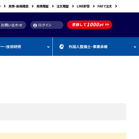
り
見積・価格確認
見積履歴
注文履歴
LINE即答
FAXで注文
お問い合わせ
ログイン
account_circle
ナー・技術研修
外国人整備士・事業承継
補助金
洗浄機関連
スキャンツール購入で使え
車体整備・塗装用機器
補助金お役立ち資料
動・空圧工具
カテゴリー
CEBORA
カテゴリー
外
カテゴリー
M
FDM
カテゴリー
る補助金
国
&
人
A
カテゴリー
ビンツェル
カテゴリー
カテゴリー
CATACLEAN
カテゴリー
人
・
り補助金
部品洗浄台（パーツウォッシャー）
塗装・乾燥ブース
補助金お役立ち情報
材
事
最新 スキャンツール導入
業
RODIM
スーパーフィットNANO
補助金情報
承
構築補助金
プレパレーションシステム
継
指定・認証工具
IYASAKA
Bishamon
最新 スキャンツール補助
事業者持続化補助
フレーム修正機・ジグ修正機
金 対象機器
A GLAZE
光マックス
静電気対策用品
推奨セット
スキャンツール 製品一覧
補助金
B-TEC
DRIVISION Japan
三次元計測機・3D測定システム・ボデ
投資補助事業
ィアライメント測定機
Spanesi
ACJ
補助金導入事例集