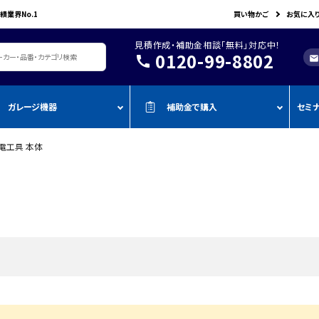
績業界No.1
買い物かご
お気に入
見積作成・補助金相談「無料」対応中！
0120-99-8802
call
mail
ガレージ機器
補助金で購入
セミ
電工具 本体
レージ機器・整備設備
機器を補助金で購入
おすすめの
oADAS
空調・電設資材/電気材料
BOSCH
John Bean
作業工具/電
測定・測量用品
AMATO
COMPACT MIG
TENZI
タイヤ・ホイール用ツール
車検検査ライン
・ものづく
スキャンツール・OBD故障診断機
ap-on
ALTIA
KTC
リフト・ジャッキ
アライメントテスター・リフ
・事業再
アライメント
ト
njyo
Tool Planet
BANZAI
タイヤチェンジャー
・小規模
ADAS・エーミングサポートツール
エーミング・電子制御装置
金
AHLE
タムラテコ
OMCN
エアーコンプレッサー
整備機器
圧力・流量測定
・IT導入
ECO
BACRON
G-Scan
エアーゲージ
塗装ブース・プレパレーショ
環境測定（自然環境/安全環境）
・省力化
ンシステム
NJO
HORIBA
ZKE
インパクトレンチ
検電テスター・コードリーダー