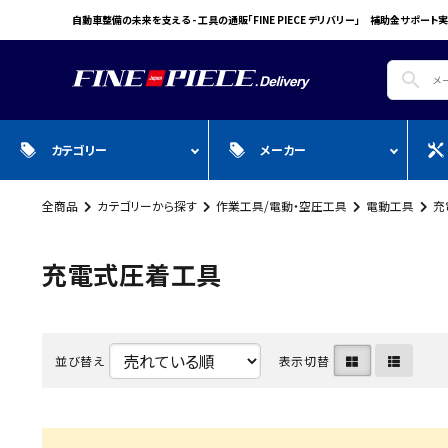
自動車整備の未来を支える - 工具の通販「FINE PIECE デリバリー」 補助金サポート実
search
カテゴリー
メーカー
全商品
カテゴリーから探す
作業工具/電動・空圧工具
電動工具
充
search
ガ
全商品
WIN CAR
自動車用品
Pr
スプレー・オイル・グリス/塗料/接着・補
FINE PIECE
安全保護具・作業服・安全靴
Y
充電式圧着工具
修/溶接
ACCOUNT MENU
BIG WAVE
Sn
ようこそ ゲスト 様
Bellof
Ho
meeting_room
person
並び替え
表示切替
ログイン
会員登録
STW
M
Autel
T
WIKA
E