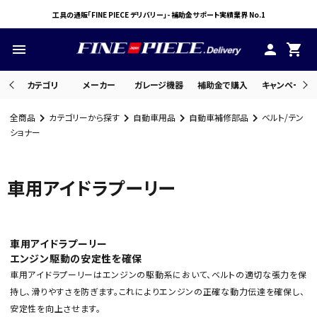
工具の通販「FINE PIECE デリバリー」- 補助金サポート実績業界 No.1
menu
person
shopping_cart
カテゴリ
メーカー
ガレージ機器
補助金で購入
キャンペーン・
全商品
カテゴリーから探す
自動車用品
自動車補修部品
ベルト/テン
search
ショナー
車用アイドラプーリー
ACCOUNT MENU
ようこそ ゲスト 様
meeting_room
person
ログイン
会員登録
車用アイドラプーリー
エンジン駆動の安定性を確保
車用アイドラプーリーはエンジンの駆動系において、ベルトの適切な張力を保
持し、滑りやすさを防ぎます。これによりエンジンの正確な動力伝達を確保し、
安定性を向上させます。