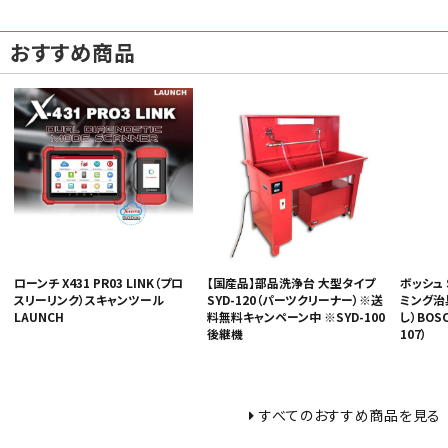
おすすめ商品
ローンチ X431 PR03 LINK（プロ
【国産品】部品洗浄台 大型タイプ
ボッシュ 
スリーリンク）スキャンツール
SYD-120（パーツクリーナー）※送
ミング治
LAUNCH
料無料キャンペーン中 ※SYD-100
し）BOSCH
後継機
107）
すべてのおすすめ商品を見る