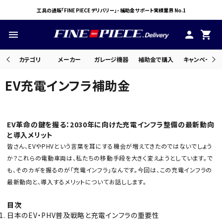
工具の通販「FINE PIECE デリバリー」- 補助金サポート実績業界 No.1
menu
person
shopping_cart
カテゴリ
メーカー
ガレージ機器
補助金で購入
キャンペーン・
EV充電インフラ補助金
search
EV革命の鍵を握る：2030年に向けた充電インフラ整備の最新動向
ACCOUNT MENU
と導入メリット
ようこそ ゲスト 様
皆さん、EVやPHVという言葉を耳にする機会が増えてきたのではないでしょう
か？これらの電動車両は、私たちの移動手段を大きく変えようとしています。で
meeting_room
person
ログイン
会員登録
も、そのカギを握るのが「充電インフラ」なんです。今回は、この充電インフラの
最新動向と、導入するメリットについてお話しします。
目次
日本のEV・PHV普及戦略と充電インフラの重要性