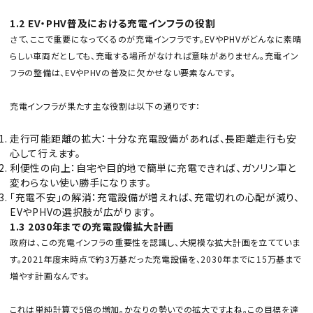
1.2 EV・PHV普及における充電インフラの役割
さて、ここで重要になってくるのが充電インフラです。EVやPHVがどんなに素晴
らしい車両だとしても、充電する場所がなければ意味がありません。充電イン
フラの整備は、EVやPHVの普及に欠かせない要素なんです。
充電インフラが果たす主な役割は以下の通りです：
走行可能距離の拡大：十分な充電設備があれば、長距離走行も安
心して行えます。
利便性の向上：自宅や目的地で簡単に充電できれば、ガソリン車と
変わらない使い勝手になります。
「充電不安」の解消：充電設備が増えれば、充電切れの心配が減り、
EVやPHVの選択肢が広がります。
1.3 2030年までの充電設備拡大計画
政府は、この充電インフラの重要性を認識し、大規模な拡大計画を立てていま
す。2021年度末時点で約3万基だった充電設備を、2030年までに15万基まで
増やす計画なんです。
これは単純計算で5倍の増加。かなりの勢いでの拡大ですよね。この目標を達