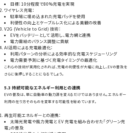
目標：10分程度で80%充電を実現
ワイヤレス充電：
駐車場に埋め込まれた充電パッドを使用
利便性の向上とケーブルレス化による美観の改善
V2G (Vehicle to Grid) 技術：
EVをバッテリーとして活用し、電力網と連携
電力需給のバランス調整に貢献
AI活用による充電最適化：
利用パターンの分析による効率的な充電スケジューリング
電力需要予測に基づく充電タイミングの最適化
これらの技術が実用化されれば、充電の利便性が大幅に向上し、EVの普及を
さらに後押しすることになるでしょう。
5.3 持続可能なエネルギー利用との連携
EVの普及は、単に自動車の動力源を変えるだけではありません。エネルギー
利用の在り方そのものを変革する可能性を秘めています。
再生可能エネルギーとの連携：
太陽光発電や風力発電と EV 充電を組み合わせた「グリーン充
電」の普及