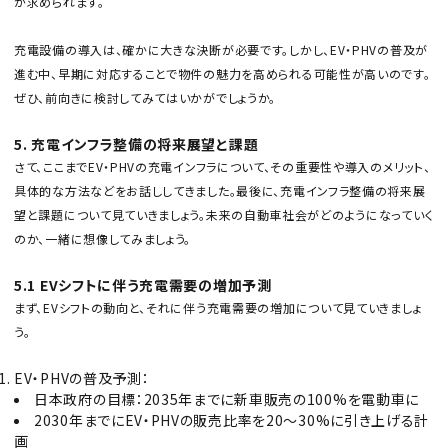
が求められます。
充電設備の導入は、確かに大きな決断が必要です。しかし、EV・PHVの普及が
進む中、早期に対応することで物件の魅力を高められる可能性が高いのです。
ぜひ、前向きに検討してみてはいかがでしょうか。
5. 充電インフラ整備の将来展望と課題
さて、ここまでEV・PHVの充電インフラについて、その重要性や導入のメリット、
具体的な方法などをお話ししてきました。最後に、充電インフラ整備の将来展
望と課題について見ていきましょう。未来の自動車社会がどのようになっていく
のか、一緒に想像してみましょう。
5.1 EVシフトに伴う充電需要の増加予測
まず、EVシフトの動向と、それに伴う充電需要の増加について見ていきましょ
う。
EV・PHVの普及予測：
日本政府の目標：2035年までに新車販売の100%を電動車に
2030年までにEV・PHVの販売比率を20〜30%に引き上げる計
画