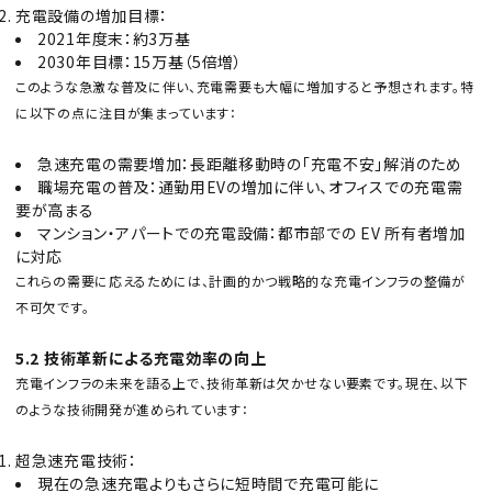
充電設備の増加目標：
2021年度末：約3万基
2030年目標：15万基（5倍増）
このような急激な普及に伴い、充電需要も大幅に増加すると予想されます。特
に以下の点に注目が集まっています：
急速充電の需要増加：長距離移動時の「充電不安」解消のため
職場充電の普及：通勤用EVの増加に伴い、オフィスでの充電需
要が高まる
マンション・アパートでの充電設備：都市部での EV 所有者増加
に対応
これらの需要に応えるためには、計画的かつ戦略的な充電インフラの整備が
不可欠です。
5.2 技術革新による充電効率の向上
充電インフラの未来を語る上で、技術革新は欠かせない要素です。現在、以下
のような技術開発が進められています：
超急速充電技術：
現在の急速充電よりもさらに短時間で充電可能に