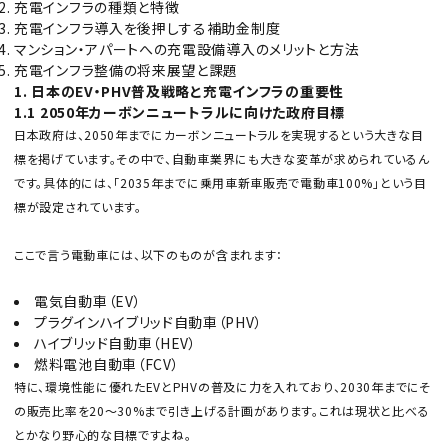
充電インフラの種類と特徴
充電インフラ導入を後押しする補助金制度
マンション・アパートへの充電設備導入のメリットと方法
充電インフラ整備の将来展望と課題
1. 日本のEV・PHV普及戦略と充電インフラの重要性
1.1 2050年カーボンニュートラルに向けた政府目標
日本政府は、2050年までにカーボンニュートラルを実現するという大きな目
標を掲げています。その中で、自動車業界にも大きな変革が求められているん
カテゴリから選ぶ
です。具体的には、「2035年までに乗用車新車販売で電動車100%」という目
標が設定されています。
メーカーから選ぶ
ここで言う電動車には、以下のものが含まれます：
ガレージ機器
電気自動車（EV）
プラグインハイブリッド自動車（PHV）
補助金で購入
ハイブリッド自動車（HEV）
燃料電池自動車（FCV）
特に、環境性能に優れたEVとPHVの普及に力を入れており、2030年までにそ
の販売比率を20〜30%まで引き上げる計画があります。これは現状と比べる
とかなり野心的な目標ですよね。