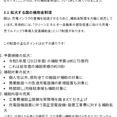
るんです。ここからは、その補助金制度について詳しく見ていきましょう。
3.1 拡大する国の補助金制度
国は、充電インフラの整備を加速させるために、補助金制度を大幅に拡充して
います。具体的には、「クリーンエネルギー自動車の普及促進に向けた充電・
充てんインフラ等導入促進補助金」という制度があります。
この制度の主なポイントは以下の通りです：
予算規模の拡大：
令和5年度（2023年度）の補助予算は約175億円
これは前年度の補助実績の約3倍！
補助対象の拡大：
個人宅以外、原則全ての施設が補助の対象に
商業施設への急速充電設備の新規設置も対象に
時間貸し/月極駐車場も補助対象に
補助内容の充実：
工事費補助上限額を実勢等を踏まえて引き上げ
充電設備設置に伴う高圧受電設備・設置工事費に対する補助拡
大
つまり、以前よりも多くの場所で、より手厚い補助を受けられるようになったん