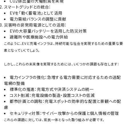
CO2排出量の大幅削減を実現
スマートグリッドとの統合：
EVを「動く蓄電池」として活用
電力需給バランスの調整に貢献
災害時の非常用電源としての活用：
EVの大容量バッテリーを活用した防災対策
避難所や医療施設への電力供給
このように、EVと充電インフラは、持続可能な社会を実現するための重要な要
素となっていくでしょう。
しかし、これらの未来像を実現するためには、いくつかの課題も存在します：
電力インフラの強化：急増する電力需要に対応するための送配
電網の整備
標準化の推進：充電方式や決済システムの統一
コスト削減：充電設備の製造・設置コストの低減
都市計画との調和：充電スポットの効率的な配置と景観への配
慮
セキュリティ対策：サイバー攻撃からの保護と個人情報の管理
これらの課題に対しては、官民一体となった取り組みが必要です。