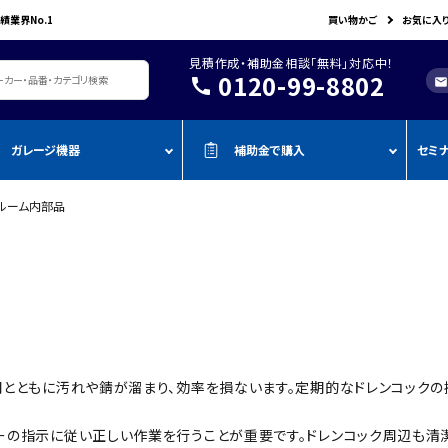
績業界No.1
買い物かご
お気に入
見積作成・補助金相談「無料」対応中！
0120-99-8802
call
mail
ガレージ機器
補助金で購入
セミ
ルーム内部品
レージ機器・整備設備
機器を補助金で購入
おすすめの
oADAS
空調・電設資材/電気材料
BOSCH
John Bean
作業工具/電
測定・測量用品
AMATO
COMPACT MIG
TENZI
タイヤ・ホイール用ツール
車検検査ライン
・ものづく
スキャンツール・OBD故障診断機
ap-on
ALTIA
KTC
リフト・ジャッキ
アライメントテスター・リフ
・事業再
アライメント
ト
njyo
Tool Planet
BANZAI
タイヤチェンジャー
・小規模
ADAS・エーミングサポートツール
エーミング・電子制御装置
金
AHLE
タムラテコ
OMCN
エアーコンプレッサー
整備機器
圧力・流量測定
・IT導入
とともに汚れや錆が溜まり、効率を損ないます。定期的なドレンコックの
ECO
BACRON
G-Scan
エアーゲージ
塗装ブース・プレパレーショ
環境測定（自然環境/安全環境）
・省力化
ンシステム
NJO
HORIBA
ZKE
インパクトレンチ
ーの指示に従い正しい作業を行うことが重要です。ドレンコック周辺も清
検電テスター・コードリーダー