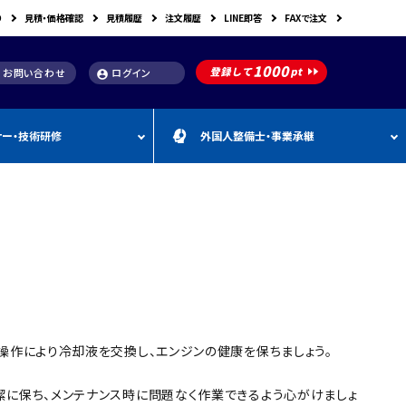
り
見積・価格確認
見積履歴
注文履歴
LINE即答
FAXで注文
お問い合わせ
ログイン
account_circle
ナー・技術研修
外国人整備士・事業承継
補助金
洗浄機関連
スキャンツール購入で使え
車体整備・塗装用機器
補助金お役立ち資料
動・空圧工具
カテゴリー
CEBORA
カテゴリー
外
カテゴリー
M
FDM
カテゴリー
る補助金
国
&
人
A
カテゴリー
ビンツェル
カテゴリー
カテゴリー
CATACLEAN
カテゴリー
人
・
り補助金
部品洗浄台（パーツウォッシャー）
塗装・乾燥ブース
補助金お役立ち情報
材
事
最新 スキャンツール導入
業
RODIM
スーパーフィットNANO
補助金情報
承
構築補助金
プレパレーションシステム
継
指定・認証工具
IYASAKA
Bishamon
最新 スキャンツール補助
事業者持続化補助
フレーム修正機・ジグ修正機
金 対象機器
A GLAZE
光マックス
静電気対策用品
推奨セット
スキャンツール 製品一覧
補助金
操作により冷却液を交換し、エンジンの健康を保ちましょう。
B-TEC
DRIVISION Japan
三次元計測機・3D測定システム・ボデ
投資補助事業
ィアライメント測定機
Spanesi
ACJ
潔に保ち、メンテナンス時に問題なく作業できるよう心がけましょ
補助金導入事例集