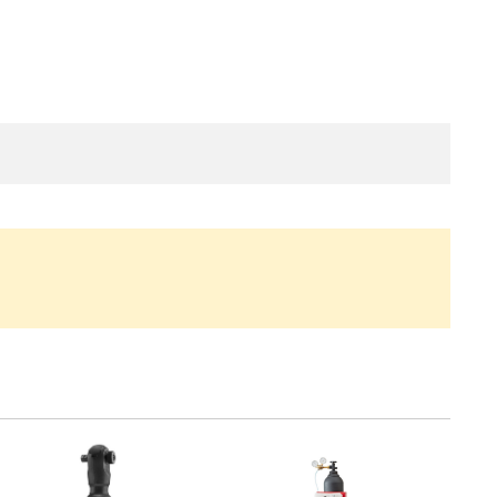
・引継補助金
Ag+
Standox
インフラ補助金
秋田県の整備工場
sui
Butler
EIWA
ts
初期費用・ラン
A
ト0円！」
カレラ
PEA パーフェクトエコエ
アー
MEGALiFe
Global Jig
ZERO SPRASH
TOYO SEIKI
Kansai Paint
CHIEF EZ LINER
DR