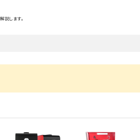
・事業承継
フレーム修正機・三次元計
lance+
BENDPAK
Quick Jack
ホイールバランサー
ヘッドライトテスター
測機
・EV充電
NICE
タイヤ修理ツールキット
Coral
Chemours-Mit
オパシメーター
スキャンツール
解説します。
Fluoroproduc
「今なら
ニングコス
インテリジェント・クリアランス・ソナ
整備システム
NZEN
KOWA
ビジョン
ー（ICS）取付角度測定
溶接機
SHINO
nichicon
カーアゲくん
各種リフト
S ACADEMY
CAR BENCH
ZERO DOT
レッカー
HINEN
NITTO KOGYO
Kansai Denki
ヘッドライトテスター
-PRO
SmartSafe
Caffe d Italia
エアコンガス回収機
タイヤチェンジャー