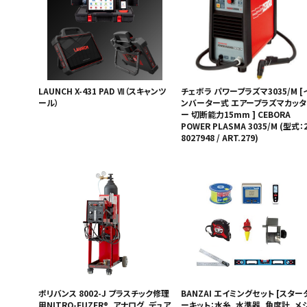
LAUNCH X-431 PAD Ⅶ（スキャンツ
チェボラ パワープラズマ3035/M [
ール）
ンバーター式 エアープラズマカッタ
ー 切断能力15mm ] CEBORA
POWER PLASMA 3035/M (型式：2
8027948 / ART.279)
ポリバンス 8002-J プラスチック修理
BANZAI エイミングセット [スター
用NITRO-FUZER®, アナログ, デュア
ーキット：水糸, 水準器, 角度計, メ