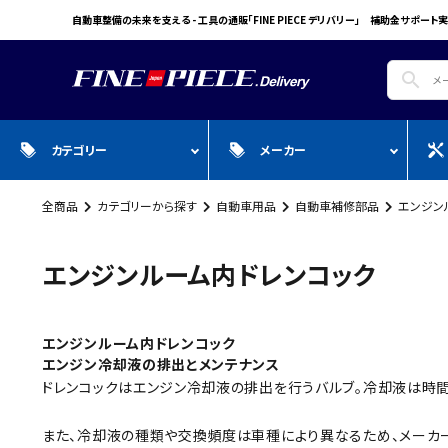
自動車整備の未来を支える - 工具の通販「FINE PIECE デリバリー」 補助金サポート実
search
カテゴリー
メーカー
全商品
カテゴリーから探す
自動車用品
自動車補修部品
エンジン
search
ガ
全商品
WIN CAR
自動車用品
Pr
スプレー・オイル・グリス/塗料/接着・補
FINE PIECE
安全保護具・作業服・安全靴
Y
エンジンルーム内ドレンコック
修/溶接
ACCOUNT MENU
BIG WAVE
Sn
ようこそ ゲスト 様
Bellof
Ho
エンジンルーム内ドレンコック
meeting_room
person
ログイン
会員登録
エンジン冷却液の排出とメンテナンス
STW
M
ドレンコックはエンジン冷却液の排出を行うバルブ。冷却液は時間
Autel
T
WIKA
E
また、冷却液の種類や交換頻度は車種により異なるため、メーカ