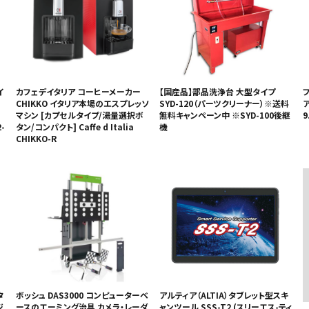
イ
カフェデイタリア コーヒーメーカー
【国産品】部品洗浄台 大型タイプ
フ
CHIKKO イタリア本場のエスプレッソ
SYD-120（パーツクリーナー）※送料
ア
マシン [カプセルタイプ/湯量選択ボ
無料キャンペーン中 ※SYD-100後継
9
-
タン/コンパクト] Caffe d Italia
機
CHIKKO-R
タ
ボッシュ DAS3000 コンピューターベ
アルティア（ALTIA）タブレット型スキ
ジ
ースのエーミング治具 カメラ・レーダ
ャンツール SSS-T2 (スリーエス-ティ