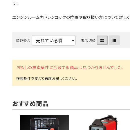
う。
MUCH-1
Ba
アネスト岩田
FE
エンジンルーム内ドレンコックの位置や取り扱い方について詳しく
ValueTrading
A
並び替え
表示切替
ハンセン・ジャパン
NI
Polyvance
M
カテゴリから選ぶ
HASCO
IC
お探しの検索条件に合致する商品は見つかりませんでした。
メーカーから選ぶ
CAR-O-LINER
B
ガレージ機器
補助金で購入
おすすめ商品