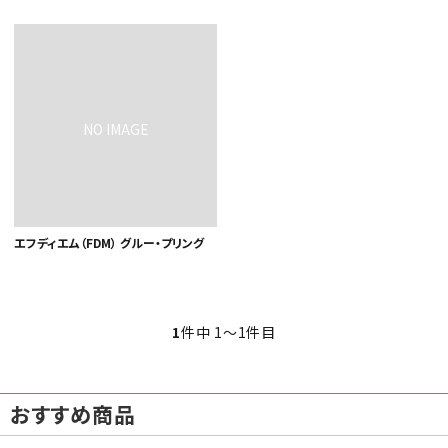
カテゴリから選ぶ
メーカーから選ぶ
エフディエム（FDM） グルー・プリング
ガレージ機器
補助金で購入
1
件中 1〜1件目
おすすめ商品