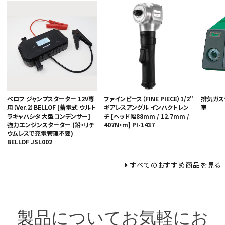
ベロフ ジャンプスターター 12V専
排気ガス
ファインピース（FINE PIECE）1/2"
用（Ver.2）BELLOF [蓄電式 ウルト
車
ギアレスアングル インパクトレン
ラキャパシタ 大型コンデンサー]
チ [ヘッド幅88mm / 12.7mm /
強力エンジンスターター (鉛・リチ
407N・m] PI-1437
ウムレスで充電管理不要)｜
BELLOF JSL002
すべてのおすすめ商品を見る