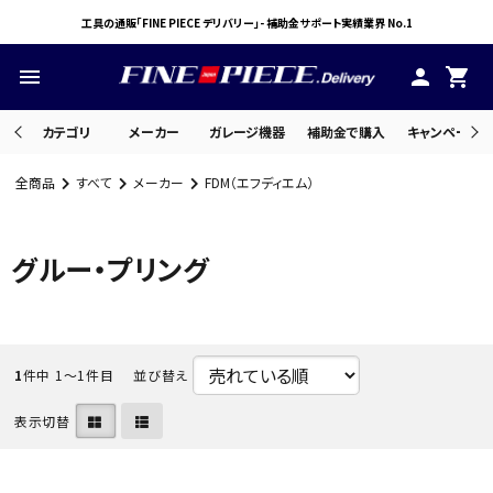
工具の通販「FINE PIECE デリバリー」- 補助金サポート実績業界 No.1
menu
person
shopping_cart
カテゴリ
メーカー
ガレージ機器
補助金で購入
キャンペーン・
全商品
すべて
メーカー
FDM（エフディエム）
search
グルー・プリング
ACCOUNT MENU
ようこそ ゲスト 様
meeting_room
person
1
件中 1〜1件目
並び替え
ログイン
会員登録
表示切替