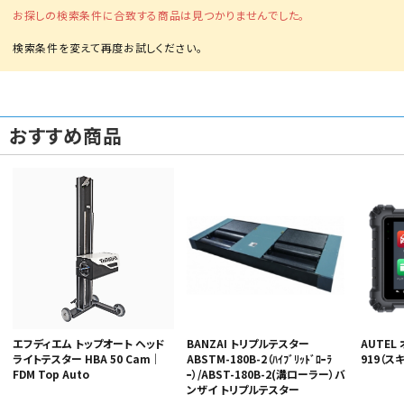
お探しの検索条件に合致する商品は見つかりませんでした。
おすすめ商品
カテゴリから選ぶ
メーカーから選ぶ
ガレージ機器
補助金で購入
エフディエム トップオート ヘッド
BANZAI トリプルテスター
AUTEL 
ライトテスター HBA 50 Cam｜
ABSTM-180B-2（ﾊｲﾌﾞﾘｯﾄﾞﾛｰﾗ
919（ス
FDM Top Auto
ｰ）/ABST-180B-2(溝ローラー）バ
ンザイ トリプルテスター