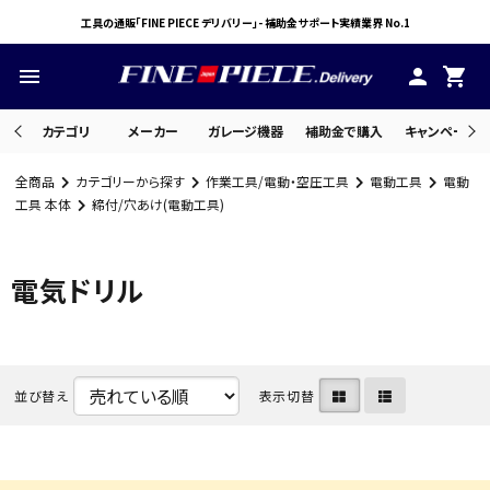
工具の通販「FINE PIECE デリバリー」- 補助金サポート実績業界 No.1
menu
person
shopping_cart
カテゴリ
メーカー
ガレージ機器
補助金で購入
キャンペーン・
全商品
カテゴリーから探す
作業工具/電動・空圧工具
電動工具
電動
search
工具 本体
締付/穴あけ(電動工具)
電気ドリル
ACCOUNT MENU
ようこそ ゲスト 様
meeting_room
person
ログイン
会員登録
並び替え
表示切替