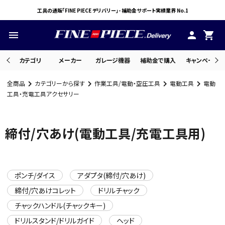
工具の通販「FINE PIECE デリバリー」- 補助金サポート実績業界 No.1
menu
person
shopping_cart
カテゴリ
メーカー
ガレージ機器
補助金で購入
キャンペーン・
全商品
カテゴリーから探す
作業工具/電動・空圧工具
電動工具
電動
search
工具・充電工具アクセサリー
締付/穴あけ(電動工具/充電工具用)
ACCOUNT MENU
ようこそ ゲスト 様
meeting_room
person
ログイン
会員登録
ポンチ/ダイス
アダプタ(締付/穴あけ)
締付/穴あけコレット
ドリルチャック
チャックハンドル(チャックキー)
ドリルスタンド/ドリルガイド
ヘッド