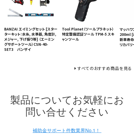
BANZAI エイミングセット [スター
Tool Planet（ツールプラネット）
マッハワ
ターキット：水糸, 水準器, 角度計,
特定整備認証ツール TPM-5 スキ
200ml
メジャー, 下げ振り等] （エーミン
ャンツール
新車寿命向
グサポートツール）CSN-40-
リカバリー
SET3 バンザイ
すべてのおすすめ商品を見る