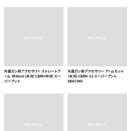
カテゴリから選ぶ
メーカーから選ぶ
片面ガン用アクセサリー ストレートア
片面ガン用アクセサリー アームセット
ーム 450mm（水冷）CBRH450D スー
（水冷）CBRH-13 スーパープント
ガレージ機器
パープント
XBAC065
補助金で購入