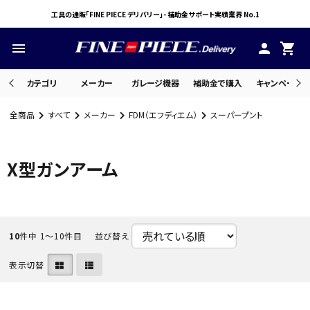
工具の通販「FINE PIECE デリバリー」- 補助金サポート実績業界 No.1
menu
person
shopping_cart
カテゴリ
メーカー
ガレージ機器
補助金で購入
キャンペーン・
全商品
すべて
メーカー
FDM（エフディエム）
スーパープント
search
X型ガンアーム
ACCOUNT MENU
ようこそ ゲスト 様
meeting_room
person
10
件中 1〜10件目
並び替え
ログイン
会員登録
表示切替