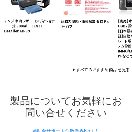
テンジ 車内レザーコンディショナ
【完売】オー
超強力 鉄粉・油膜除去 ゼロドッ
ー 一式 300ml｜TENZI
OBD2 
ト・バフ
Detailer AD-39
【日本語
証】自動
レード版
テム診断
IMMO/E
PFなど
すべてのおすすめ商品を見る