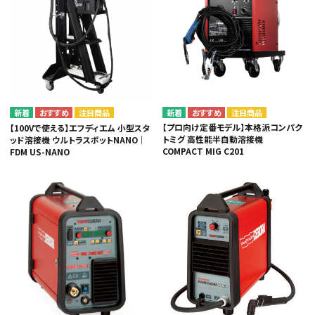
注目商品
注目商品
カテゴリから選ぶ
【プロ向け定番モデル】本格派コンパク
【100Vで使える】エフディエム 小型スタ
トミグ 高性能半自動溶接機
ッド溶接機 ウルトラスポットNANO｜
COMPACT MIG C201
FDM US-NANO
メーカーから選ぶ
ガレージ機器
補助金で購入