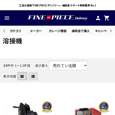
工具の通販「FINE PIECE デリバリー」- 補助金サポート実績業界 No.1
menu
person
shopping_cart
カテゴリ
メーカー
ガレージ機器
補助金で購入
キャンペーン・
溶接機
search
13
件中 1〜13件目
並び替え
ACCOUNT MENU
ようこそ ゲスト 様
表示切替
meeting_room
person
ログイン
会員登録