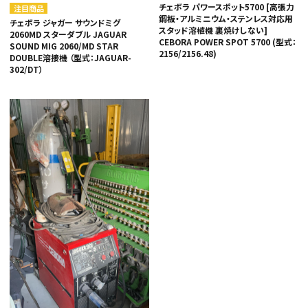
チェボラ パワースポット5700 [高張力
注目商品
鋼板・アルミニウム・ステンレス対応用
チェボラ ジャガー サウンドミグ
スタッド溶植機 裏焼けしない]
2060MD スターダブル JAGUAR
CEBORA POWER SPOT 5700 (型式：
SOUND MIG 2060/MD STAR
2156/2156.48)
DOUBLE溶接機 （型式：JAGUAR-
302/DT）