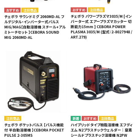
注目商品
注目商品
チェボラ パワープラズマ3035/M [イン
チェボラ サウンドミグ 2060MD-AL フ
バーター式 エアープラズマカッター 切
ルデジタル・インバーター式パルス
断能力15mm ] CEBORA POWER
MIG/MAG【自動溶接機 スチール+アル
PLASMA 3035/M (型式：2-8027948 /
ミトーチセット 】CEBORA SOUND
ART.279)
MIG 2060MD-AL
注目商品
注目商品
チェボラ ポケットパルス 【パルス機能
ハイブリッドタイプ樹脂溶接機 エフディ
付 半自動溶接機 】CEBORA POCKET
エム N2プラスチックウェルダー｜窒素
PULSE 2-305MS
シールドプラスチック溶接機 N2PW