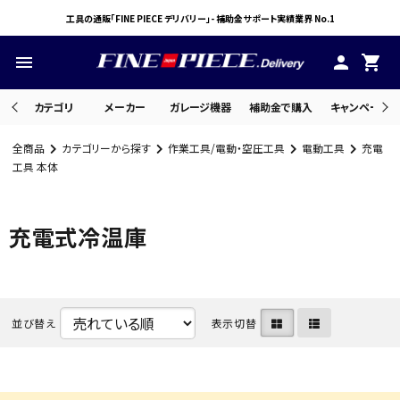
工具の通販「FINE PIECE デリバリー」- 補助金サポート実績業界 No.1
menu
person
shopping_cart
カテゴリ
メーカー
ガレージ機器
補助金で購入
キャンペーン・
全商品
カテゴリーから探す
作業工具/電動・空圧工具
電動工具
充電
search
工具 本体
充電式冷温庫
ACCOUNT MENU
ようこそ ゲスト 様
meeting_room
person
ログイン
会員登録
並び替え
表示切替