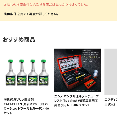
お探しの検索条件に合致する商品は見つかりませんでした。
おすすめ商品
カテゴリから選ぶ
メーカーから選ぶ
ガレージ機器
補助金で購入
ニシノ パンク修理キット チューブ
次世代ガソリン添加剤
エフディ
レスト Tubelest（普通車専用工
CATACLEAN（キャタクリーン）パ
三次元計
具セット）NISHINO NT-1
ワーショットツール&ガーデン 4本
セット