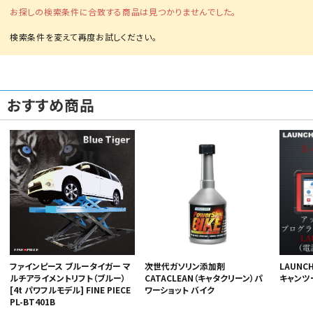
お探しの検索条件に合致する商品は見つかりませんでした。
おすすめ商品
カテゴリから選ぶ
メーカーから選ぶ
ガレージ機器
補助金で購入
ファインピース ブルータイガー マ
次世代ガソリン添加剤
LAUNCH
ルチアライメントリフト（ブルー）
CATACLEAN（キャタクリーン）パ
キャンツ
[4t パワフルモデル] FINE PIECE
ワーショット バイク
PL-BT401B