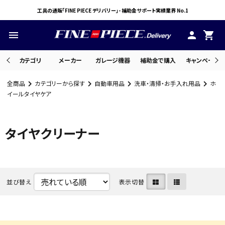
工具の通販「FINE PIECE デリバリー」- 補助金サポート実績業界 No.1
menu
person
shopping_cart
カテゴリ
メーカー
ガレージ機器
補助金で購入
キャンペーン・
全商品
カテゴリーから探す
自動車用品
洗車・清掃・お手入れ用品
ホ
search
イールタイヤケア
タイヤクリーナー
ACCOUNT MENU
ようこそ ゲスト 様
meeting_room
person
ログイン
会員登録
並び替え
表示切替