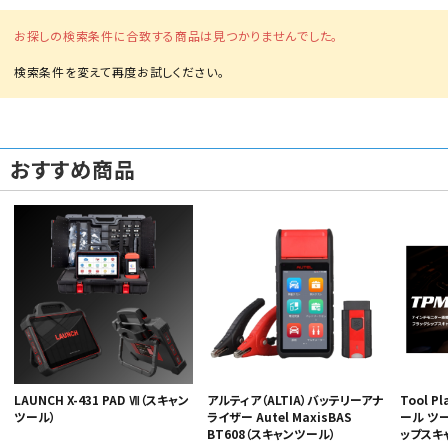
お探しの検索条件に合致する商品は見つかりませんでした。
おすすめ商品
LAUNCH X-431 PAD Ⅶ（スキャン
アルティア（ALTIA）バッテリーアナ
Tool P
ツール）
ライザー Autel MaxisBAS
ール ツ
BT608（スキャンツール）
ップスキャ