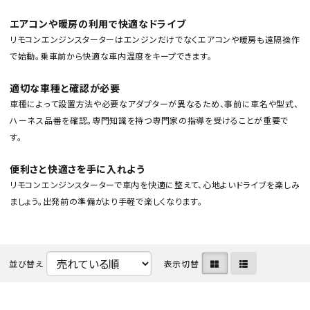
エアコンや暖房の利用で快適なドライブ
リモコンエンジンスターターはエンジンだけでなくエアコンや暖房も遠隔操作
で始動。乗車前から快適な車内温度をキープできます。
適切な車種と確認が必要
車種によって設置方法や必要なアダプターが異なるため、事前に車名や型式、
カテゴリから選ぶ
ハーネス品番を確認。専門知識を持つ専門家の指導を受けることが重要で
す。
メーカーから選ぶ
便利さと快適さを手に入れよう
リモコンエンジンスターターで車内を快適に整えて、心地よいドライブを楽しみ
ガレージ機器
ましょう。出発前の準備がより手軽で楽しくなります。
補助金で購入
並び替え
表示切替