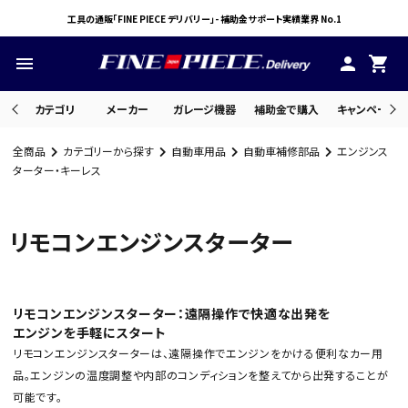
工具の通販「FINE PIECE デリバリー」- 補助金サポート実績業界 No.1
menu
person
shopping_cart
カテゴリ
メーカー
ガレージ機器
補助金で購入
キャンペーン・
全商品
カテゴリーから探す
自動車用品
自動車補修部品
エンジンス
search
ターター・キーレス
リモコンエンジンスターター
ACCOUNT MENU
ようこそ ゲスト 様
meeting_room
person
ログイン
会員登録
リモコンエンジンスターター：遠隔操作で快適な出発を
エンジンを手軽にスタート
リモコンエンジンスターターは、遠隔操作でエンジンをかける便利なカー用
品。エンジンの温度調整や内部のコンディションを整えてから出発することが
可能です。