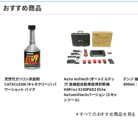
おすすめ商品
次世代ガソリン添加剤
Auto miltech（オートミルテッ
テンジ 
CATACLEAN（キャタクリーン）パ
ク）高機能自動車故障診断機
600ml｜T
ワーショット バイク
H6ProJ X100PAD2 Elite
Automiltechバージョン（スキャ
ンツール）
すべてのおすすめ商品を見る