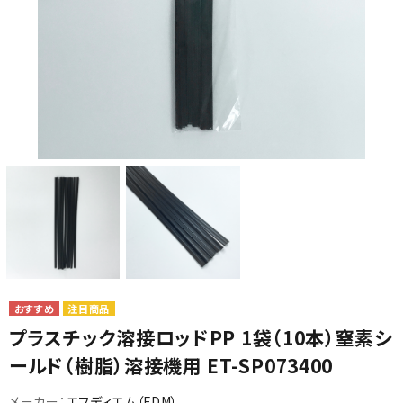
カテゴリから選ぶ
メーカーから選ぶ
ガレージ機器
補助金で購入
注目商品
プラスチック溶接ロッドPP 1袋（10本）窒素シ
ールド（樹脂）溶接機用 ET-SP073400
メーカー：
エフディエム（FDM）