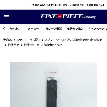
工具の通販「FINE PIECE デリバリー」- 補助金サポート実績業界 No.1
menu
カテゴリ
メーカー
ガレージ機器
補助金で購入
キャンペーン・
全商品
カテゴリーから探す
スプレー・オイル・グリス/塗料/接着・補修/溶接
search
溶接用品
溶接・熱工具
溶接棒・ろう材
ACCOUNT MENU
ようこそ ゲスト 様
meeting_room
person
ログイン
会員登録