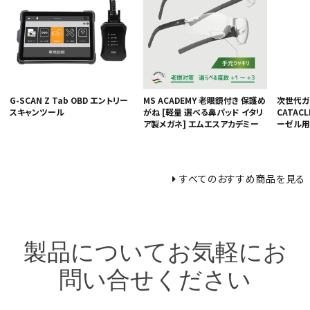
G-SCAN Z Tab OBD エントリー
MS ACADEMY 老眼鏡付き 保護め
次世代ガ
スキャンツール
がね [軽量 選べる鼻パッド イタリ
CATAC
ア製メガネ] エムエスアカデミー
ーゼル用
すべてのおすすめ商品を見る