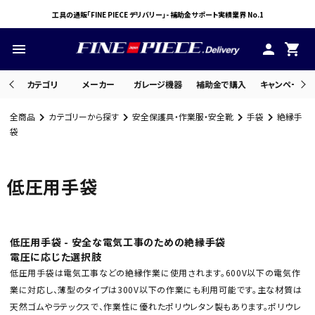
工具の通販「FINE PIECE デリバリー」- 補助金サポート実績業界 No.1
menu
person
shopping_cart
カテゴリ
メーカー
ガレージ機器
補助金で購入
キャンペーン・
全商品
カテゴリーから探す
安全保護具・作業服・安全靴
手袋
絶縁手
search
袋
低圧用手袋
ACCOUNT MENU
ようこそ ゲスト 様
meeting_room
person
ログイン
会員登録
低圧用手袋 - 安全な電気工事のための絶縁手袋
電圧に応じた選択肢
低圧用手袋は電気工事などの絶縁作業に使用されます。600V以下の電気作
業に対応し、薄型のタイプは300V以下の作業にも利用可能です。主な材質は
天然ゴムやラテックスで、作業性に優れたポリウレタン製もあります。ポリウレ