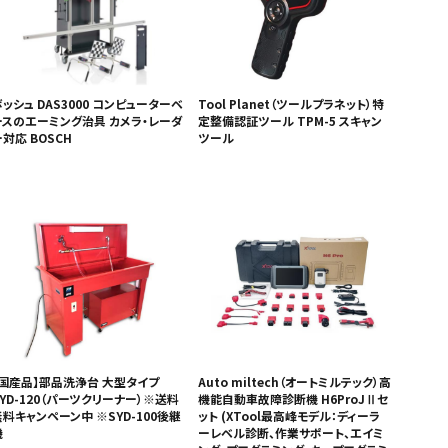
ッシュ DAS3000 コンピューターベ
Tool Planet（ツールプラネット）特
ースのエーミング治具 カメラ・レーダ
定整備認証ツール TPM-5 スキャン
対応 BOSCH
ツール
【国産品】部品洗浄台 大型タイプ
Auto miltech（オートミルテック）高
SYD-120（パーツクリーナー）※送料
機能自動車故障診断機 H6ProJⅡセ
無料キャンペーン中 ※SYD-100後継
ット (XTool最高峰モデル：ディーラ
機
ーレベル診断、作業サポート、エイミ