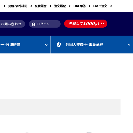
り
見積・価格確認
見積履歴
注文履歴
LINE即答
FAXで注文
お問い合わせ
ログイン
account_circle
ナー・技術研修
外国人整備士・事業承継
補助金
洗浄機関連
スキャンツール購入で使え
車体整備・塗装用機器
補助金お役立ち資料
動・空圧工具
カテゴリー
CEBORA
カテゴリー
外
カテゴリー
M
FDM
カテゴリー
る補助金
国
&
人
A
カテゴリー
ビンツェル
カテゴリー
カテゴリー
CATACLEAN
カテゴリー
人
・
り補助金
部品洗浄台（パーツウォッシャー）
塗装・乾燥ブース
補助金お役立ち情報
材
事
最新 スキャンツール導入
業
RODIM
スーパーフィットNANO
補助金情報
承
構築補助金
プレパレーションシステム
継
指定・認証工具
IYASAKA
Bishamon
最新 スキャンツール補助
事業者持続化補助
フレーム修正機・ジグ修正機
金 対象機器
A GLAZE
光マックス
静電気対策用品
推奨セット
スキャンツール 製品一覧
補助金
B-TEC
DRIVISION Japan
三次元計測機・3D測定システム・ボデ
投資補助事業
ィアライメント測定機
Spanesi
ACJ
補助金導入事例集