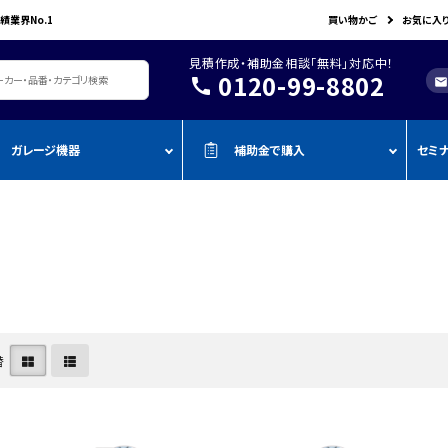
績業界No.1
買い物かご
お気に入
見積作成・補助金相談「無料」対応中！
0120-99-8802
call
mail
ガレージ機器
補助金で購入
セミ
レージ機器・整備設備
機器を補助金で購入
おすすめの
oADAS
空調・電設資材/電気材料
BOSCH
John Bean
作業工具/電
測定・測量用品
AMATO
COMPACT MIG
TENZI
タイヤ・ホイール用ツール
車検検査ライン
・ものづく
スキャンツール・OBD故障診断機
ap-on
ALTIA
KTC
リフト・ジャッキ
アライメントテスター・リフ
・事業再
アライメント
ト
njyo
Tool Planet
BANZAI
タイヤチェンジャー
・小規模
ADAS・エーミングサポートツール
エーミング・電子制御装置
金
替
AHLE
タムラテコ
OMCN
エアーコンプレッサー
整備機器
圧力・流量測定
・IT導入
ECO
BACRON
G-Scan
エアーゲージ
塗装ブース・プレパレーショ
環境測定（自然環境/安全環境）
・省力化
ンシステム
NJO
HORIBA
ZKE
インパクトレンチ
検電テスター・コードリーダー