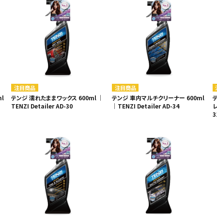
・事業承継
フレーム修正機・三次元計
lance+
BENDPAK
Quick Jack
ホイールバランサー
ヘッドライトテスター
測機
・EV充電
NICE
タイヤ修理ツールキット
Coral
Chemours-Mit
オパシメーター
スキャンツール
Fluoroproduc
「今なら
ニングコス
インテリジェント・クリアランス・ソナ
整備システム
NZEN
KOWA
ビジョン
ー（ICS）取付角度測定
溶接機
SHINO
nichicon
カーアゲくん
各種リフト
S ACADEMY
CAR BENCH
ZERO DOT
注目商品
注目商品
レッカー
l
テンジ 濡れたままワックス 600ml ｜
テンジ 車内マルチクリーナー 600ml
HINEN
NITTO KOGYO
Kansai Denki
TENZI Detailer AD-30
｜TENZI Detailer AD-34
レ
ヘッドライトテスター
3
-PRO
SmartSafe
Caffe d Italia
エアコンガス回収機
タイヤチェンジャー