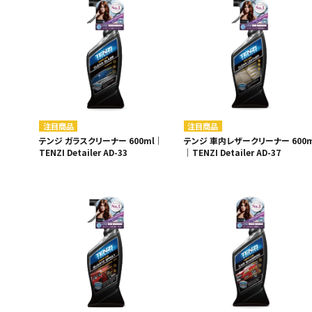
MUCH-1
Ba
アネスト岩田
FE
ValueTrading
A
ハンセン・ジャパン
NI
Polyvance
M
注目商品
注目商品
カテゴリから選ぶ
テンジ ガラスクリーナー 600ml｜
テンジ 車内レザークリーナー 600m
HASCO
IC
TENZI Detailer AD-33
｜TENZI Detailer AD-37
メーカーから選ぶ
CAR-O-LINER
B
ガレージ機器
補助金で購入