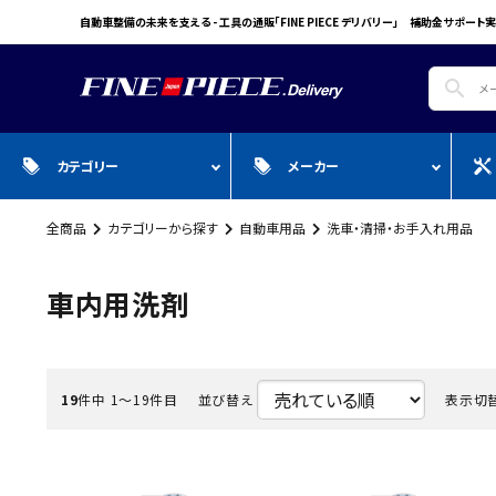
自動車整備の未来を支える - 工具の通販「FINE PIECE デリバリー」 補助金サポート実
search
カテゴリー
メーカー
全商品
カテゴリーから探す
自動車用品
洗車・清掃・お手入れ用品
search
ガ
全商品
WIN CAR
自動車用品
Pr
スプレー・オイル・グリス/塗料/接着・補
FINE PIECE
安全保護具・作業服・安全靴
Y
車内用洗剤
修/溶接
ACCOUNT MENU
BIG WAVE
Sn
ようこそ ゲスト 様
Bellof
Ho
meeting_room
person
19
件中 1〜19件目
並び替え
表示切
ログイン
会員登録
STW
M
Autel
T
WIKA
E