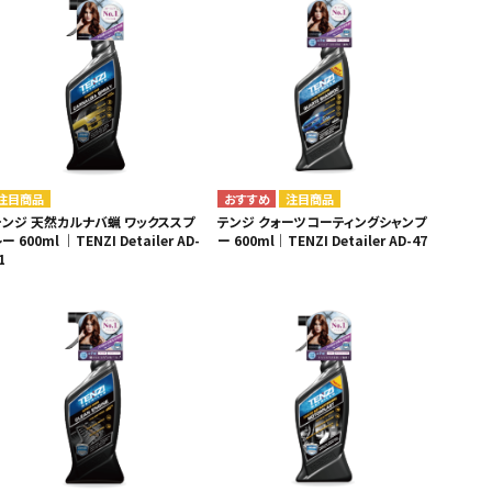
・引継補助金
Ag+
Standox
インフラ補助金
秋田県の整備工場
sui
Butler
EIWA
ts
初期費用・ラン
A
ト0円！」
カレラ
PEA パーフェクトエコエ
アー
MEGALiFe
Global Jig
ZERO SPRASH
TOYO SEIKI
注目商品
注目商品
テンジ 天然カルナバ蝋 ワックススプ
テンジ クォーツコーティングシャンプ
Kansai Paint
CHIEF EZ LINER
ー 600ml ｜TENZI Detailer AD-
ー 600ml｜TENZI Detailer AD-47
1
DR