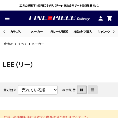
工具の通販「FINE PIECE デリバリー」- 補助金サポート実績業界 No.1
menu
person
shopping_cart
カテゴリ
メーカー
ガレージ機器
補助金で購入
キャンペーン・
全商品
すべて
メーカー
search
LEE（リー）
ACCOUNT MENU
ようこそ ゲスト 様
meeting_room
person
並び替え
表示切替
ログイン
会員登録
お探しの検索条件に合致する商品は見つかりませんでした。