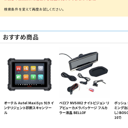
おすすめ商品
カテゴリから選ぶ
メーカーから選ぶ
ガレージ機器
補助金で購入
オーテル Autel MaxiSys 919 イ
ベロフ NVS002 ナイトビジョン リ
ボッシュ 
ンテリジェント診断スキャンツー
アビューカメラパッケージ フルカ
ミング治
ル
ラー液晶 BELLOF
し）BOSCH
107）