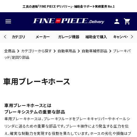
工具の通販「FINE PIECE デリバリー」- 補助金サポート実績業界 No.1
menu
person
shopping_cart
カテゴリ
メーカー
ガレージ機器
補助金で購入
キャンペーン・
全商品
カテゴリーから探す
自動車用品
自動車補修部品
ブレーキパ
search
ッド/足回り部品
車用ブレーキホース
ACCOUNT MENU
ようこそ ゲスト 様
meeting_room
person
ログイン
会員登録
車用ブレーキホースとは
ブレーキシステムの重要な部品
車用ブレーキホースは、ブレーキフルードをブレーキキャリパーやホイールシ
リンダに送るための重要な部品です。ブレーキ操作により発生する圧力を伝
え、確実な制動力を実現する役割を果たしています。ホースの劣化や損傷はブ