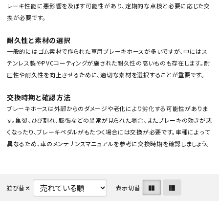
レーキ性能に悪影響を及ぼす可能性があり、定期的な点検と必要に応じた交
換が必要です。
耐久性と素材の選択
一般的にはゴム素材で作られた車用ブレーキホースが多いですが、中にはス
テンレス製やPVCコーティングが施された耐久性の高いものも存在します。耐
圧性や耐久性を向上させるために、適切な素材を選択することが重要です。
カテゴリから選ぶ
交換時期と確認方法
メーカーから選ぶ
ブレーキホースは外部からのダメージや老化により劣化する可能性がありま
す。亀裂、ひび割れ、膨張などの異常が見られた場合、またブレーキの効きが悪
くなったり、ブレーキペダルがもたつく場合には交換が必要です。車種によって
ガレージ機器
異なるため、車のメンテナンスマニュアルを参考に交換時期を確認しましょう。
補助金で購入
並び替え
表示切替