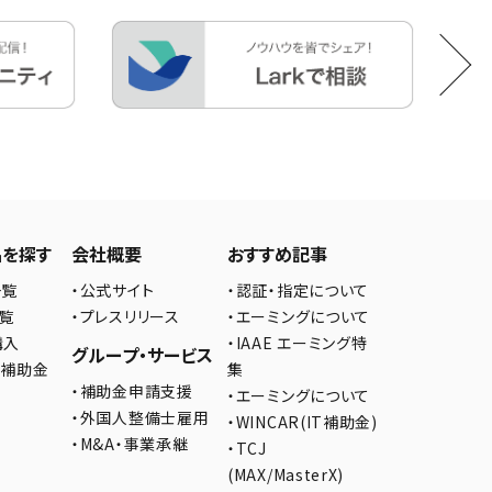
品を探す
会社概要
おすすめ記事
一覧
・公式サイト
・認証・指定について
一覧
・プレスリリース
・エーミングについて
購入
・IAAE エーミング特
グループ・サービス
の補助金
集
・補助金申請支援
・エーミングについて
・外国人整備士雇用
・WINCAR(IT補助金)
・M&A・事業承継
・TCJ
(MAX/MasterX)