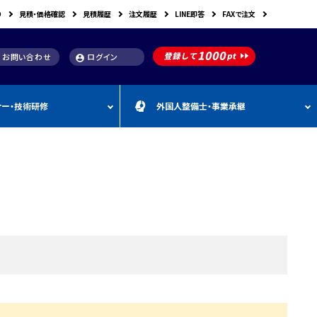
り
見積・価格確認
見積履歴
注文履歴
LINE即答
FAXで注文
お問い合わせ
ログイン
account_circle
ナー・技術研修
外国人整備士・事業承継
補助金
洗浄機関連
スキャンツール購入で使え
車体整備・塗装用機器
補助金お役立ち資料
動・空圧工具
カテゴリー
CEBORA
カテゴリー
外
カテゴリー
M
FDM
カテゴリー
る補助金
国
&
人
A
カテゴリー
ビンツェル
カテゴリー
カテゴリー
CATACLEAN
カテゴリー
人
・
り補助金
部品洗浄台（パーツウォッシャー）
塗装・乾燥ブース
補助金お役立ち情報
材
事
最新 スキャンツール導入
業
RODIM
スーパーフィットNANO
補助金情報
承
構築補助金
プレパレーションシステム
継
指定・認証工具
IYASAKA
Bishamon
最新 スキャンツール補助
事業者持続化補助
フレーム修正機・ジグ修正機
金 対象機器
A GLAZE
光マックス
静電気対策用品
推奨セット
スキャンツール 製品一覧
補助金
B-TEC
DRIVISION Japan
三次元計測機・3D測定システム・ボデ
投資補助事業
ィアライメント測定機
Spanesi
ACJ
補助金導入事例集