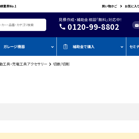
績業界No.1
買い物かご
お気に入
見積作成・補助金相談「無料」対応中！
0120-99-8802
call
mail
ガレージ機器
補助金で購入
セミ
動工具・充電工具アクセサリー
切断/切削
レージ機器・整備設備
機器を補助金で購入
おすすめの
oADAS
空調・電設資材/電気材料
BOSCH
John Bean
作業工具/電
測定・測量用品
AMATO
COMPACT MIG
TENZI
タイヤ・ホイール用ツール
車検検査ライン
・ものづく
スキャンツール・OBD故障診断機
ap-on
ALTIA
KTC
リフト・ジャッキ
アライメントテスター・リフ
・事業再
アライメント
ト
njyo
Tool Planet
BANZAI
タイヤチェンジャー
・小規模
ADAS・エーミングサポートツール
エーミング・電子制御装置
金
AHLE
タムラテコ
OMCN
エアーコンプレッサー
整備機器
圧力・流量測定
・IT導入
ECO
BACRON
G-Scan
エアーゲージ
塗装ブース・プレパレーショ
環境測定（自然環境/安全環境）
・省力化
ンシステム
NJO
HORIBA
ZKE
インパクトレンチ
検電テスター・コードリーダー