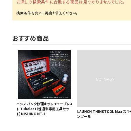
お探しの検索条件に合致する商品は見つかりませんでした。
MUCH-1
Ba
アネスト岩田
FE
ValueTrading
A
おすすめ商品
ハンセン・ジャパン
NI
Polyvance
M
カテゴリから選ぶ
HASCO
IC
メーカーから選ぶ
CAR-O-LINER
B
ガレージ機器
補助金で購入
ニシノ パンク修理キット チューブレス
ト Tubelest（普通車専用工具セッ
LAUNCH THINKTOOL Max スキ
ト）NISHINO NT-1
ンツール