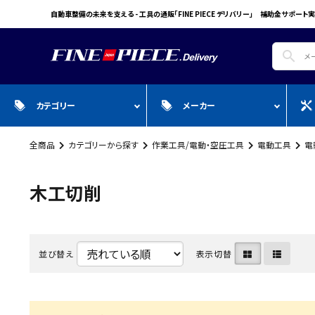
自動車整備の未来を支える - 工具の通販「FINE PIECE デリバリー」 補助金サポート実
search
カテゴリー
メーカー
全商品
カテゴリーから探す
作業工具/電動・空圧工具
電動工具
電
search
ガ
全商品
WIN CAR
自動車用品
Pr
スプレー・オイル・グリス/塗料/接着・補
FINE PIECE
安全保護具・作業服・安全靴
Y
木工切削
修/溶接
ACCOUNT MENU
BIG WAVE
Sn
ようこそ ゲスト 様
Bellof
Ho
meeting_room
person
並び替え
表示切替
ログイン
会員登録
STW
M
Autel
T
WIKA
E