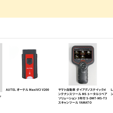
・事業承継
フレーム修正機・三次元計
lance+
BENDPAK
Quick Jack
ホイールバランサー
ヘッドライトテスター
測機
・EV充電
NICE
タイヤ修理ツールキット
Coral
Chemours-Mit
オパシメーター
スキャンツール
Fluoroproduc
「今なら
ニングコス
インテリジェント・クリアランス・ソナ
整備システム
NZEN
KOWA
ビジョン
ー（ICS）取付角度測定
溶接機
SHINO
nichicon
カーアゲくん
各種リフト
S ACADEMY
CAR BENCH
ZERO DOT
レッカー
HINEN
NITTO KOGYO
Kansai Denki
ヘッドライトテスター
-PRO
SmartSafe
Caffe d Italia
エアコンガス回収機
タイヤチェンジャー
AUTEL オーテル MaxiVCI V200
ヤマト自動車 ダイアグノステイックメ
L
ンテナンスツール MS トータルリペア
ャ
ソリューション 3年付 S-DMT-MS-T3
スキャンツール YAMATO