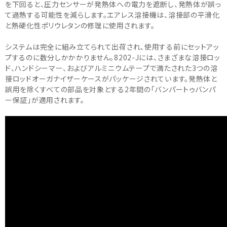
を下回ると、圧力センサーが発熱体への電力を遮断し、発熱体が誤っ
て過熱する可能性を減らします。エアレス溶接機は、溶接部の平滑化
と熱硬化性ポリウレタンの修理に使用されます。
システムは完全に組み立てられて出荷され、使用する前にセットアッ
プするのに数分しかかかりません。8202-Jには、さまざまな溶接ロッ
ド、ハンドシーマー、およびアルミニウムテープで満たされた3つの溶
接ロッドオーガナイザーケースがパッケージされています。発熱体と
誤用を除くすべての部品を対象とする2年間の「バンパートゥバンパ
ー保証」が適用されます。