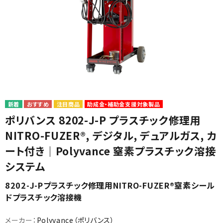
カテゴリから選ぶ
注目商品
助成金・補助金支援対象製品
メーカーから選ぶ
ポリバンス 8202-J-P プラスチック修理用
NITRO-FUZER®, デジタル, デュアルガス, カ
ガレージ機器
ート付き｜Polyvance 窒素プラスチック溶接
補助金で購入
システム
8202-J-Pプラスチック修理用NITRO-FUZER®窒素シール
ドプラスチック溶接機
メーカー：
Polyvance（ポリバンス）