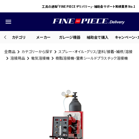
工具の通販「FINE PIECE デリバリー」- 補助金サポート実績業界 No.1
menu
カテゴリ
メーカー
ガレージ機器
補助金で購入
キャンペーン・
全商品
カテゴリーから探す
スプレー・オイル・グリス/塗料/接着・補修/溶接
search
溶接用品
電気溶接機
樹脂溶接機・窒素シールドプラスチック溶接機
ACCOUNT MENU
ようこそ ゲスト 様
meeting_room
person
ログイン
会員登録