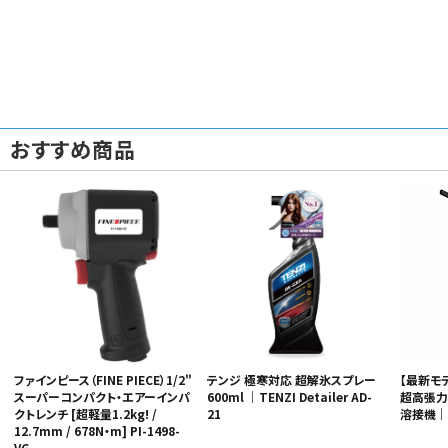
おすすめ商品
ファインピース（FINE PIECE）1/2"
テンジ 極寒対応 超解氷スプレー
【最新モ
スーパーコンパクト・エアーインパ
600ml ｜TENZI Detailer AD-
超高張力
クトレンチ [超軽量1.2kg! /
21
溶接機｜S
12.7mm / 678N・m] PI-1498-
VG