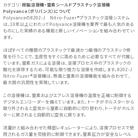
カテゴリ：
樹脂溶接機・窒素シールドプラスチック溶接機
Polyvance（ポリバンス）について
Polyvanceの8202-J Nitro-Fuzer®プラスチック溶接システム
は、10年以上にわたってPolyvance溶接機を業界で最も人気のある
ものにした実績のある機能と新しいイノベーションを組み合わせてい
ます。
ほぼすべての種類のプラスチックで最速かつ最強のプラスチック修
理を行うことで、生産性をすぐに高めるために必要なすべてが付属し
ています。窒素ガスによる溶接は、溶接プロセス中のプラスチックの
酸化を排除するため、可能な限り強力な溶接を作成します。8202-J
Nitro-Fuzer®溶接機は、熱風と窒素の溶接機能を組み合わせて、
最大限の汎用性を実現しています。
この溶接機は、窒素およびエアレス溶接機の温度を正確に制御する
デジタルエンコーダーを備えています。また、トーチがホルスターから
取り外されると空気から窒素に自動的に切り替わり、トーチがホルス
ターに戻されると自動的に空気に戻ります。
流量計と組み合わせた精密レギュレーターにより、溶接プロセスで使
用されるガス量を究極的に制御できます。窒素圧力が安全なレベル