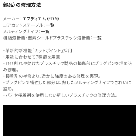
部品）の修理方法
メーカー：
エフディエム（FDM）
コアカットステープル：
一覧
メルティングナイフ：
一覧
樹脂溶接機・窒素シールドプラスチック溶接機：
一覧
・革新的新機能「カットポイント」採用
・用途に合わせて7種類を用意
・ひび割れや欠けたプラスチック製品の損傷部にプラグピンを埋め込
み修理。
・接着剤の補修より、遥かに強度のある修理を実現。
・プラグピンで補強した部分は、熱したメルティングナイフできれいに
整形。
・パテや接着剤を使用しない新しいプラスチックの修理方法。