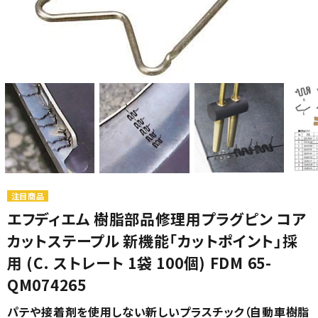
カテゴリから選ぶ
メーカーから選ぶ
ガレージ機器
注目商品
エフディエム 樹脂部品修理用プラグピン コア
補助金で購入
カットステープル 新機能「カットポイント」採
用 (C. ストレート 1袋 100個) FDM 65-
QM074265
パテや接着剤を使用しない新しいプラスチック（自動車樹脂