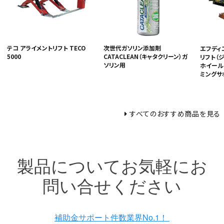
テコ アライメントリフト TECO
次世代ガソリン添加剤
エフディエ
5000
CATACLEAN（キャタクリーン）ガ
リフト（
ソリン用
ホイール
ミングサ
すべてのおすすめ商品を見る