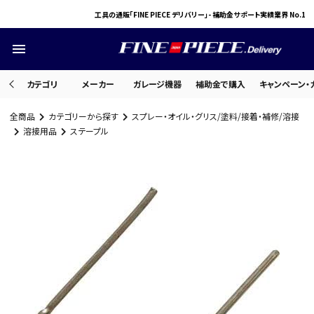
工具の通販「FINE PIECE デリバリー」- 補助金サポート実績業界 No.1
menu
カテゴリ
メーカー
ガレージ機器
補助金で購入
キャンペーン・
全商品
カテゴリーから探す
スプレー・オイル・グリス/塗料/接着・補修/溶接
search
溶接用品
ステープル
ACCOUNT MENU
ようこそ ゲスト 様
meeting_room
person
ログイン
会員登録