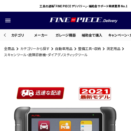
工具の通販「FINE PIECE デリバリー」- 補助金サポート実績業界 No.1
menu
カテゴリ
メーカー
ガレージ機器
補助金で購入
キャンペーン・
全商品
カテゴリーから探す
自動車用品
整備工具・収納
測定用品
search
スキャンツール・故障診断機・ダイアグノスティックツール
ACCOUNT MENU
ようこそ ゲスト 様
meeting_room
person
ログイン
会員登録