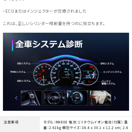
・ECUまたはインジェクターが交換されました
これは、正しいシリンダー噴射量を持つのに役立ちます。
注意事項
モデル：MK808 電池：1リチウムイオン電池（付属） 重
量：2.61kg 梱包サイズ：38.4 x 30.1 x 12.2 cm; 2.6