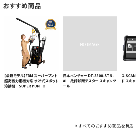
おすすめ商品
【最新モデル】FDM スーパープント
日本ベンチャー DT-3300-STN-
G-SCAN
超高張力鋼板対応 水冷式スポット
ALL 故障診断テスター スキャンツ
ド スキ
溶接機｜SUPER PUNTO
ール
すべてのおすすめ商品を見る