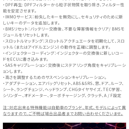
・DPF再生: DPFフィルターから粒子状物質を取り除き、フィルター性
能を安定させます。
・IMMOサービス：紛失したキーを無効にし、セキュリティのために新
しいキーのデータを追加します。
・BMSリセット：バッテリー交換後、不要な障害情報をクリア/ BMSモ
ジュールをリセットします。
・スロットルマッチング：スロットルアクチュエータを初期化して、スロ
ットル（またはアイドルエンジン）の動作を正確に調整します。
・インジェクターコーディング：インジェクターの交換後に新しいコー
ドをECUに書き込みます。
・SASキャリブレーション：交換後にステアリング角度をキャリブレーシ
ョンします。
・高さを調整するためのサスペンションキャリブレーション。
・アダプテーション、エアバッグリセット、ABS＆SRS、窓、ドア、ルーフ、
シート、ラングチェンジ、ヘッドランプ、CHGタイヤサイズ、TEC学習、
シリンダー、オドメーター、ターボチャージング、クラッチ、A / F設定
注：対応出来る特殊機能は自動車のブランド、年式、モデルによって異
なりますので、ご不明ば場合出品者までお問い合わせくださいませ。