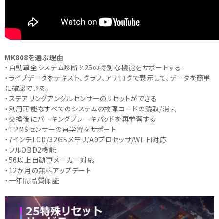
MK808を選ぶ理由
・自動車全システム診断と25の特別な機能をサポートする
・ライブデータをテキスト、グラフ、アナログで表示して、データを簡単
に確認できる。
・ステアリングアングルセンサーのリセットができる
・利用可能なすべてのシステムの故障コードの読取/消去
・交換後にパーキングブレーキパッドを再学習する
・TPMSセンサーの再学習をサポート
・7インチLCD/32GBメモリ/A9プロセッサ/Wi-Fi対応
・フルOBD2機能
・56以上自動車メーカー対応
・12か月の無料アップデート
・一年間品質保証