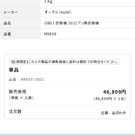
1 Kg
メーカー
オーテル（Autel）
品名
OBD2 診断機 2021アッ障診断機
品番
MK808
【会員限定】こちらの製品の業販価格と送料は個別でお問合せください。
単品
品番
MK808 OBD2
46,809円
販売価格
（単価 × 入数）
（
46,809円
×
1
台
）
注文数
在庫
品切れ中