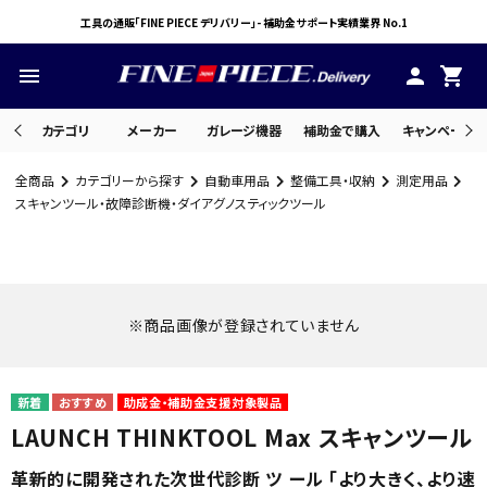
工具の通販「FINE PIECE デリバリー」- 補助金サポート実績業界 No.1
menu
person
shopping_cart
カテゴリ
メーカー
ガレージ機器
補助金で購入
キャンペーン・
全商品
カテゴリーから探す
自動車用品
整備工具・収納
測定用品
search
スキャンツール・故障診断機・ダイアグノスティックツール
ACCOUNT MENU
ようこそ ゲスト 様
※商品画像が登録されていません
meeting_room
person
ログイン
会員登録
助成金・補助金支援対象製品
LAUNCH THINKTOOL Max スキャンツール
革新的に開発された次世代診断 ツ ール 「より大きく、より速