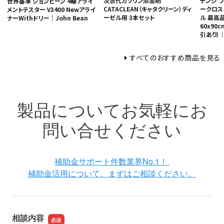
次世代ガソリン添加剤
テンジ 
世界基準 ジョンビーン 4輪アライ
CATACLEAN（キャタクリーン）ディ
ークロス
メントテスター V3400 Newアライ
ーゼル用 3本セット
ル 最高品
ナーWithドリー｜John Bean
60x90
引あり）｜T
すべてのおすすめ商品を見る