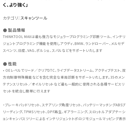
く、より強く」
カテゴリ：
スキャンツール
● 製品情報
THINKTOOL MAXは最も強力なモジュラープログラミング診断ツール、インテリ
ジェントプログラミング機能を使用しアウディ、BMW、ランドローバー、メルセデ
カテゴリから選ぶ
スベンツ、日産、VAG、ポルシェ、スバルなどをサポートいたします
メーカーから選ぶ
● 性能
• OEレベルでリード／クリアDTC、ライブデータストリーム、アクティブテスト、双
方向制御特殊機能などを含む完全な車両診断をサポートいたします。35のメン
ガレージ機器
テナンスリセット／オイルリセットなど最も一般的に使用される各種サービスリ
セットを統合し簡単に行えます
補助金で購入
・ブレーキバッドリセット、ステアリング角度リセット、バッテリーマッチングABSブ
リーディング、TPMSリセット、DPF再生、ギアラーニング、スロットルアダプテーシ
ョンキャンバスツリーによるインテリジェントトポロジモジュールマッピング表示