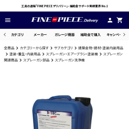
工具の通販「FINE PIECE デリバリー」- 補助金サポート実績業界 No.1
menu
person
shopping_cart
カテゴリ
メーカー
ガレージ機器
補助金で購入
キャンペーン・
全商品
カテゴリーから探す
サブカテゴリ
建築金物・建材・塗装内装用品
search
塗装・養生・内装用品
スプレーガン・エアーブラシ・塗装機
スプレーガン
関連商品
スプレーガン部品
スプレーガン洗浄機
ACCOUNT MENU
ようこそ ゲスト 様
meeting_room
person
ログイン
会員登録