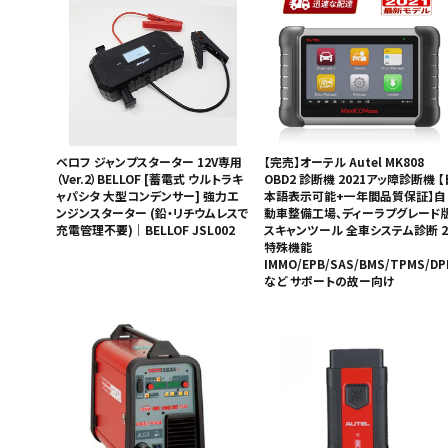
ベロフ ジャンプスターター 12V専用
【完売】オーテル Autel MK808
（Ver.2）BELLOF [蓄電式 ウルトラキ
OBD2 診断機 2021アッ障診断機 【
ャパシタ 大型コンデンサー] 強力エ
本語表示可能+一年間品質保証】自
ンジンスターター (鉛・リチウムレスで
動車整備工場、ディーラプグレード
充電管理不要)｜BELLOF JSL002
スキャンツール 全車システム診断 2
特殊機能
IMMO/EPB/SAS/BMS/TPMS/DP
など サポートの故ー向け