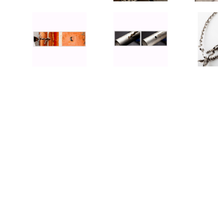
MUCH-1
Ba
アネスト岩田
FE
ValueTrading
A
ハンセン・ジャパン
NI
Polyvance
M
カテゴリから選ぶ
HASCO
IC
メーカーから選ぶ
CAR-O-LINER
B
ガレージ機器
補助金で購入