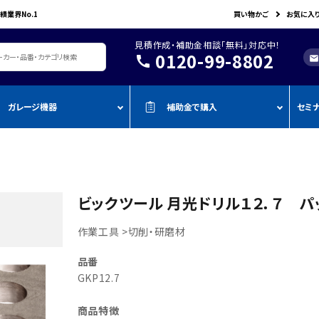
績業界No.1
買い物かご
お気に入
見積作成・補助金相談「無料」対応中！
0120-99-8802
call
mail
ガレージ機器
補助金で購入
セミ
レージ機器・整備設備
機器を補助金で購入
おすすめの
oADAS
空調・電設資材/電気材料
BOSCH
John Bean
作業工具/電
測定・測量用品
AMATO
COMPACT MIG
TENZI
タイヤ・ホイール用ツール
車検検査ライン
・ものづく
スキャンツール・OBD故障診断機
ビックツール 月光ドリル１２．７ パック入
ap-on
ALTIA
KTC
リフト・ジャッキ
アライメントテスター・リフ
・事業再
アライメント
ト
作業工具 >切削・研磨材
njyo
Tool Planet
BANZAI
タイヤチェンジャー
・小規模
ADAS・エーミングサポートツール
エーミング・電子制御装置
金
AHLE
タムラテコ
OMCN
品番
エアーコンプレッサー
整備機器
圧力・流量測定
・IT導入
GKP12.7
ECO
BACRON
G-Scan
エアーゲージ
塗装ブース・プレパレーショ
環境測定（自然環境/安全環境）
・省力化
ンシステム
NJO
HORIBA
ZKE
インパクトレンチ
商品特徴
検電テスター・コードリーダー