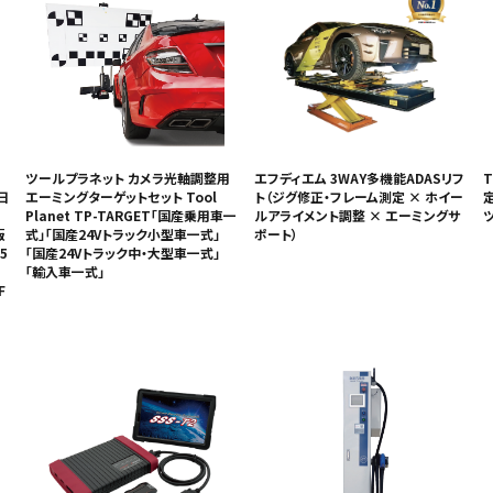
ツールプラネット カメラ光軸調整用
エフディエム 3WAY多機能ADASリフ
T
日
エーミングターゲットセット Tool
ト（ジグ修正・フレーム測定 × ホイー
Planet TP-TARGET「国産乗用車一
ルアライメント調整 × エーミングサ
版
式」「国産24Vトラック小型車一式」
ポート）
5
「国産24Vトラック中・大型車一式」
「輸入車一式」
F