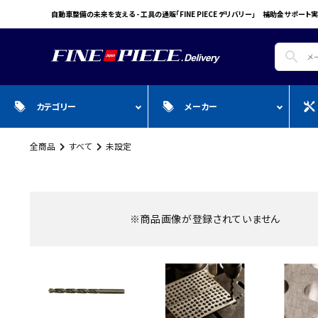
自動車整備の未来を支える - 工具の通販「FINE PIECE デリバリー」 補助金サポート実
search
カテゴリー
メーカー
全商品
すべて
未設定
search
ガ
全商品
WIN CAR
自動車用品
Pr
スプレー・オイル・グリス/塗料/接着・補
FINE PIECE
安全保護具・作業服・安全靴
Y
修/溶接
ACCOUNT MENU
BIG WAVE
Sn
※商品画像が登録されていません
ようこそ ゲスト 様
Bellof
Ho
meeting_room
person
ログイン
会員登録
STW
M
Autel
T
WIKA
E