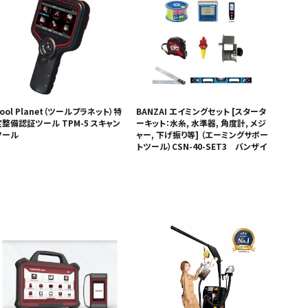
ool Planet（ツールプラネット）特
BANZAI エイミングセット [スタータ
定整備認証ツール TPM-5 スキャン
ーキット：水糸, 水準器, 角度計, メジ
ツール
ャー, 下げ振り等] （エーミングサポー
トツール）CSN-40-SET3 バンザイ