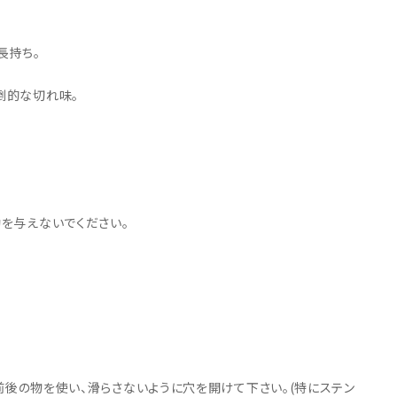
・引継補助金
Ag+
Standox
インフラ補助金
秋田県の整備工場
sui
Butler
EIWA
長持ち。
ts
初期費用・ラン
A
ト0円！」
カレラ
PEA パーフェクトエコエ
倒的な切れ味。
アー
MEGALiFe
Global Jig
ZERO SPRASH
TOYO SEIKI
Kansai Paint
CHIEF EZ LINER
DR
動を与えないでください。
M前後の物を使い、滑らさないように穴を開けて下さい。(特にステン