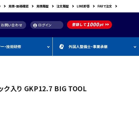
り
見積・価格確認
見積履歴
注文履歴
LINE即答
FAXで注文
お問い合わせ
ログイン
account_circle
ナー・技術研修
外国人整備士・事業承継
補助金
洗浄機関連
スキャンツール購入で使え
車体整備・塗装用機器
補助金お役立ち資料
動・空圧工具
カテゴリー
CEBORA
カテゴリー
外
カテゴリー
M
FDM
カテゴリー
る補助金
国
&
人
A
カテゴリー
ビンツェル
カテゴリー
カテゴリー
CATACLEAN
カテゴリー
人
・
り補助金
部品洗浄台（パーツウォッシャー）
塗装・乾燥ブース
補助金お役立ち情報
材
事
り GKP12.7 BIG TOOL
最新 スキャンツール導入
業
RODIM
スーパーフィットNANO
補助金情報
承
構築補助金
プレパレーションシステム
継
指定・認証工具
IYASAKA
Bishamon
最新 スキャンツール補助
事業者持続化補助
フレーム修正機・ジグ修正機
金 対象機器
A GLAZE
光マックス
静電気対策用品
推奨セット
スキャンツール 製品一覧
補助金
B-TEC
DRIVISION Japan
三次元計測機・3D測定システム・ボデ
投資補助事業
ィアライメント測定機
Spanesi
ACJ
補助金導入事例集