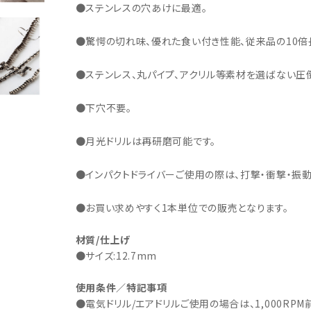
・事業承継
フレーム修正機・三次元計
●ステンレスの穴あけに最適。
lance+
BENDPAK
Quick Jack
ホイールバランサー
ヘッドライトテスター
測機
・EV充電
NICE
タイヤ修理ツールキット
Coral
Chemours-Mit
オパシメーター
スキャンツール
●驚愕の切れ味、優れた食い付き性能、従来品の10倍
Fluoroproduc
「今なら
ニングコス
インテリジェント・クリアランス・ソナ
整備システム
NZEN
KOWA
ビジョン
●ステンレス、丸パイプ、アクリル等素材を選ばない圧
ー（ICS）取付角度測定
溶接機
SHINO
nichicon
カーアゲくん
●下穴不要。
各種リフト
S ACADEMY
CAR BENCH
ZERO DOT
レッカー
●月光ドリルは再研磨可能です。
HINEN
NITTO KOGYO
Kansai Denki
ヘッドライトテスター
-PRO
SmartSafe
Caffe d Italia
●インパクトドライバーご使用の際は、打撃・衝撃・振
エアコンガス回収機
タイヤチェンジャー
●お買い求めやすく1本単位での販売となります。
材質/仕上げ
●サイズ:12.7mm
使用条件／特記事項
●電気ドリル/エアドリルご使用の場合は、1,000RP