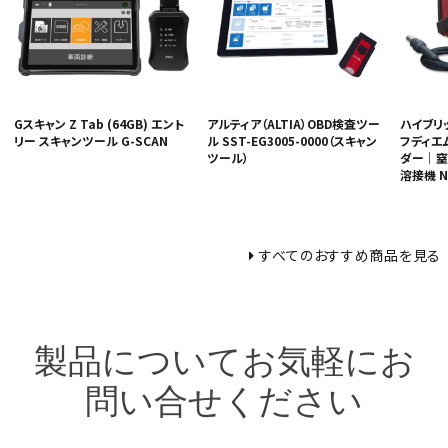
Gスキャン Z Tab (64GB) エント
アルティア（ALTIA）OBD検査ツー
ハイブリ
リー スキャンツール G-SCAN
ル SST-EG3005-0000（スキャン
フディエ
ツール）
ダー｜窒
溶接機 N
すべてのおすすめ商品を見る