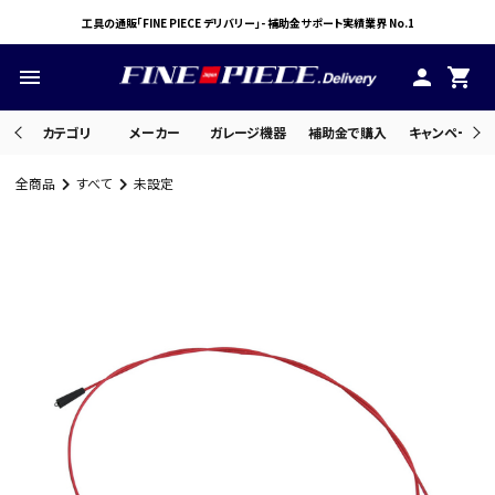
工具の通販「FINE PIECE デリバリー」- 補助金サポート実績業界 No.1
menu
person
shopping_cart
カテゴリ
メーカー
ガレージ機器
補助金で購入
キャンペーン・
全商品
すべて
未設定
search
ACCOUNT MENU
ようこそ ゲスト 様
meeting_room
person
ログイン
会員登録