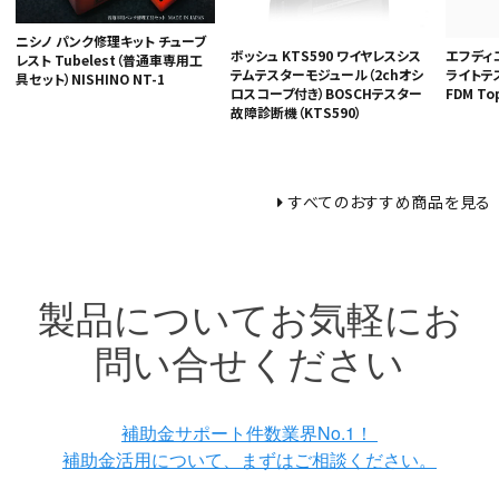
ニシノ パンク修理キット チューブ
ボッシュ KTS590 ワイヤレスシス
エフディ
レスト Tubelest（普通車専用工
テムテスターモジュール（2chオシ
ライトテス
具セット）NISHINO NT-1
ロスコープ付き）BOSCHテスター
FDM To
故障診断機（KTS590）
すべてのおすすめ商品を見る