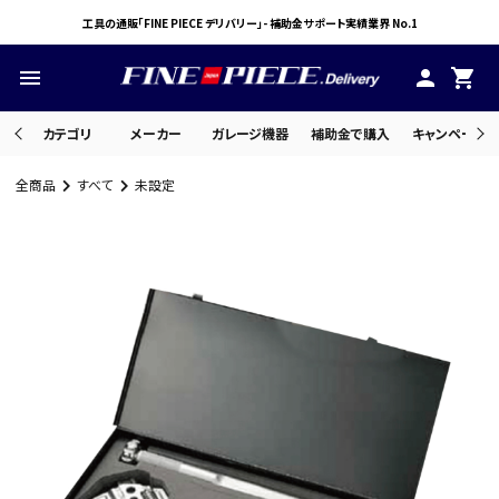
工具の通販「FINE PIECE デリバリー」- 補助金サポート実績業界 No.1
menu
person
shopping_cart
カテゴリ
メーカー
ガレージ機器
補助金で購入
キャンペーン・
全商品
すべて
未設定
search
ACCOUNT MENU
ようこそ ゲスト 様
meeting_room
person
ログイン
会員登録