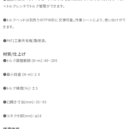
＋トルクレンチでトルク管理ができます。
●トルクヘッドは別売りのTPW形に交換可能。作業シーンにより、使い分けがで
きます。
●PAT(工業所有権)取得済。
材質/仕上げ
●トルク調整範囲 (N・m)：40~200
●最小目盛 (N・m)：2.0
●トルク精度(％)：±5
●口開き寸法(mm)：35~93
●コネクタ部(mm)：φ18