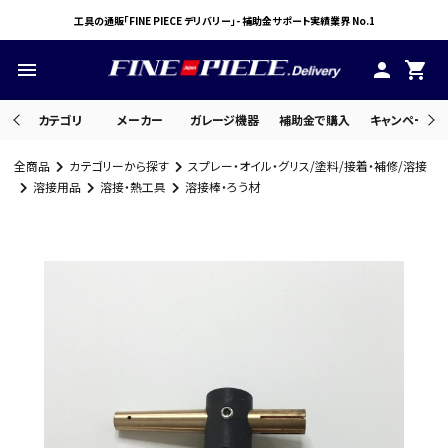
工具の通販「FINE PIECE デリバリー」- 補助金サポート実績業界 No.1
menu
person
shopping_cart
カテゴリ
メーカー
ガレージ機器
補助金で購入
キャンペーン・
全商品
カテゴリーから探す
スプレー・オイル・グリス/塗料/接着・補修/溶接
search
溶接用品
溶接・熱工具
溶接棒・ろう材
ACCOUNT MENU
ようこそ ゲスト 様
meeting_room
person
ログイン
会員登録