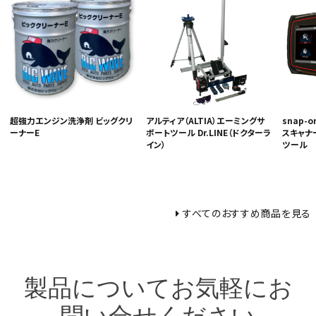
超強力エンジン洗浄剤 ビッグクリ
アルティア（ALTIA）エーミングサ
snap-
ーナーE
ポートツール Dr.LINE（ドクターラ
スキャナー
イン）
ツール
すべてのおすすめ商品を見る