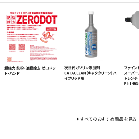
次世代ガソリン添加剤
ファインピー
超強力 鉄粉・油膜除去 ゼロドッ
CATACLEAN（キャタクリーン）ハ
スーパー
ト・ハンド
イブリッド用
トレンチ [
PI-1493
すべてのおすすめ商品を見る