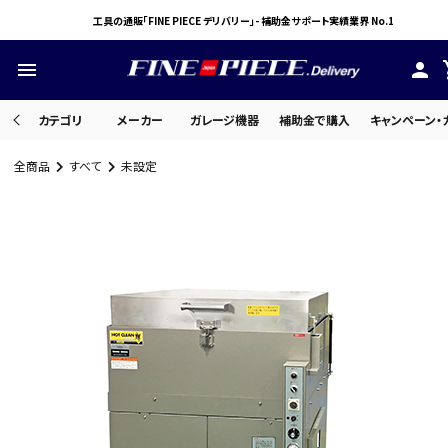
工具の通販「FINE PIECE デリバリー」- 補助金サポート実績業界 No.1
menu
person
sho
カテゴリ
メーカー
ガレージ機器
補助金で購入
キャンペーン・
全商品
すべて
未設定
search
ACCOUNT MENU
ようこそ ゲスト 様
meeting_room
person
ログイン
会員登録