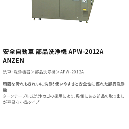
カテゴリから選ぶ
安全自動車 部品洗浄機 APW-2012A
ANZEN
メーカーから選ぶ
洗車・洗浄機器＞部品洗浄機＞APW-2012A
ガレージ機器
頑固な汚れもきれいに洗浄！使いやすさと安全性に優れた部品洗浄
機
補助金で購入
ターンテーブル式洗浄カゴの採用により、奥側にある部品の取り出し
が容易な小型タイプ