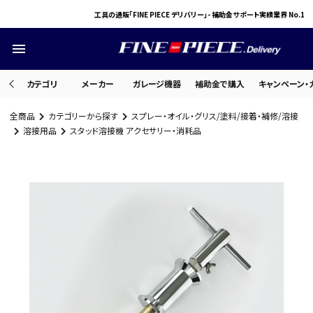
工具の通販「FINE PIECE デリバリー」- 補助金サポート実績業界 No.1
menu
カテゴリ
メーカー
ガレージ機器
補助金で購入
キャンペーン・
全商品
カテゴリーから探す
スプレー・オイル・グリス/塗料/接着・補修/溶接
search
溶接用品
スタッド溶接機 アクセサリー・消耗品
ACCOUNT MENU
ようこそ ゲスト 様
meeting_room
person
ログイン
会員登録