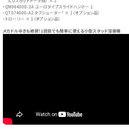
（CDスポットトーチ用） × 1
・QM064000-2A ユーロタイプスライドハンマー 1
・QT074000-A2 タブシューター* × 1（オプション品）
・トローリー × 1（オプション品）
メカドルゆきも絶賛！1回目でも簡単に使える小型スタッド溶接機