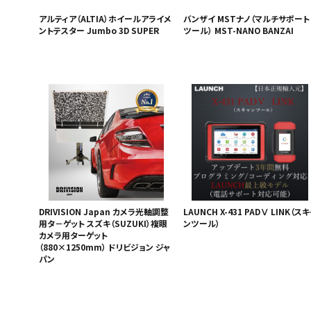
アルティア（ALTIA）ホイールアライメ
バンザイ MSTナノ（マルチサポート
ントテスター Jumbo 3D SUPER
ツール） MST-NANO BANZAI
DRIVISION Japan カメラ光軸調整
LAUNCH X-431 PADⅤ LINK（ス
用タ－ゲット スズキ（SUZUKI）複眼
ンツール）
カメラ用ターゲット
（880×1250mm） ドリビジョン ジャ
パン