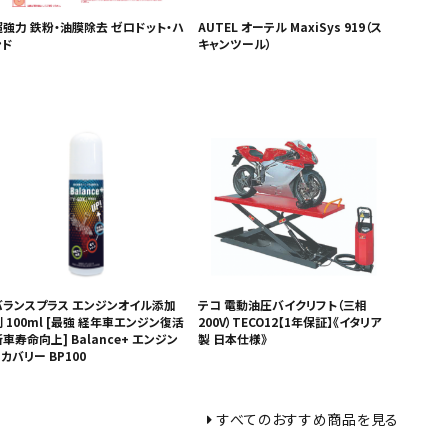
超強力 鉄粉・油膜除去 ゼロドット・ハ
AUTEL オーテル MaxiSys 919（ス
ンド
キャンツール）
バランスプラス エンジンオイル添加
テコ 電動油圧バイクリフト（三相
 100ml [最強 経年車エンジン復活
200V）TECO12【1年保証】《イタリア
車寿命向上] Balance+ エンジン
製 日本仕様》
カバリー BP100
すべてのおすすめ商品を見る