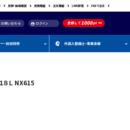
り
見積・価格確認
見積履歴
注文履歴
LINE即答
FAXで注文
お問い合わせ
ログイン
account_circle
ナー・技術研修
外国人整備士・事業承継
補助金
洗浄機関連
スキャンツール購入で使え
車体整備・塗装用機器
補助金お役立ち資料
動・空圧工具
カテゴリー
CEBORA
カテゴリー
外
カテゴリー
M
FDM
カテゴリー
る補助金
国
&
人
A
カテゴリー
ビンツェル
カテゴリー
カテゴリー
CATACLEAN
カテゴリー
人
・
り補助金
部品洗浄台（パーツウォッシャー）
塗装・乾燥ブース
補助金お役立ち情報
材
事
Ｌ NX615
最新 スキャンツール導入
業
RODIM
スーパーフィットNANO
補助金情報
承
構築補助金
プレパレーションシステム
継
指定・認証工具
IYASAKA
Bishamon
最新 スキャンツール補助
事業者持続化補助
フレーム修正機・ジグ修正機
金 対象機器
A GLAZE
光マックス
静電気対策用品
推奨セット
スキャンツール 製品一覧
補助金
B-TEC
DRIVISION Japan
三次元計測機・3D測定システム・ボデ
投資補助事業
ィアライメント測定機
Spanesi
ACJ
補助金導入事例集