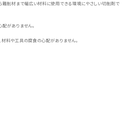
・引継補助金
から難削材まで幅広い材料に使用できる環境にやさしい切削剤で
Ag+
Standox
インフラ補助金
秋田県の整備工場
sui
Butler
EIWA
ts
初期費用・ラン
A
心配がありません。
ト0円！」
カレラ
PEA パーフェクトエコエ
アー
、材料や工具の腐食の心配がありません。
MEGALiFe
Global Jig
ZERO SPRASH
TOYO SEIKI
Kansai Paint
CHIEF EZ LINER
DR