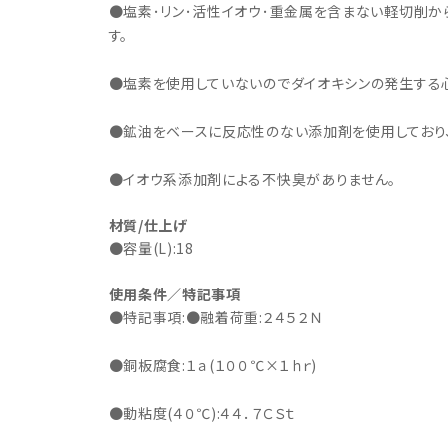
・事業承継
フレーム修正機・三次元計
●塩素･リン･活性イオウ･重金属を含まない軽切削
lance+
BENDPAK
Quick Jack
ホイールバランサー
ヘッドライトテスター
測機
す。
・EV充電
NICE
タイヤ修理ツールキット
Coral
Chemours-Mit
オパシメーター
スキャンツール
Fluoroproduc
「今なら
●塩素を使用していないのでダイオキシンの発生する
ニングコス
インテリジェント・クリアランス・ソナ
整備システム
NZEN
KOWA
ビジョン
ー（ICS）取付角度測定
溶接機
●鉱油をベースに反応性のない添加剤を使用しており
SHINO
nichicon
カーアゲくん
各種リフト
S ACADEMY
CAR BENCH
ZERO DOT
●イオウ系添加剤による不快臭がありません。
レッカー
HINEN
NITTO KOGYO
Kansai Denki
ヘッドライトテスター
材質/仕上げ
-PRO
SmartSafe
Caffe d Italia
●容量(L):18
エアコンガス回収機
タイヤチェンジャー
使用条件／特記事項
●特記事項:●融着荷重:２４５２Ｎ
●銅板腐食:１ａ(１００℃×１ｈｒ)
●動粘度(４０℃):４４．７ＣＳｔ