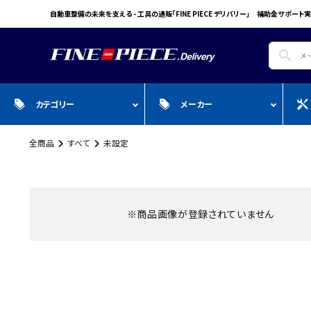
自動車整備の未来を支える - 工具の通販「FINE PIECE デリバリー」 補助金サポート実
search
カテゴリー
メーカー
全商品
すべて
未設定
search
ガ
全商品
WIN CAR
自動車用品
Pr
スプレー・オイル・グリス/塗料/接着・補
FINE PIECE
安全保護具・作業服・安全靴
Y
修/溶接
ACCOUNT MENU
BIG WAVE
Sn
※商品画像が登録されていません
ようこそ ゲスト 様
Bellof
Ho
meeting_room
person
ログイン
会員登録
STW
M
Autel
T
WIKA
E