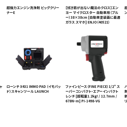
超強力エンジン洗浄剤 ビッグクリー
【拭き筋が出ない魔法のクロス】エン
ナーE
ヨー マイクロスター 自動車用（ブル
ー）38×38cm [自動車塗装面に最適
ガラス スマホ] ENJO（40521）
キャ
ローンチ X431 IMMO PAD （イモパッ
ファインピース（FINE PIECE）1/2" ス
ド）スキャンツール LAUNCH
ーパーコンパクト・エアーインパクト
剤
レンチ [超軽量1.2kg! / 12.7mm /
新
678N・m] PI-1498-VG
リ