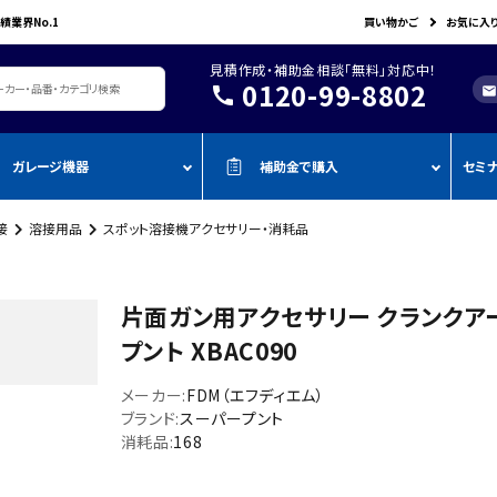
績業界No.1
買い物かご
お気に入
見積作成・補助金相談「無料」対応中！
0120-99-8802
call
mail
ガレージ機器
補助金で購入
セミ
接
溶接用品
スポット溶接機アクセサリー・消耗品
レージ機器・整備設備
機器を補助金で購入
おすすめの
oADAS
空調・電設資材/電気材料
BOSCH
John Bean
作業工具/電
測定・測量用品
AMATO
COMPACT MIG
TENZI
タイヤ・ホイール用ツール
車検検査ライン
・ものづく
スキャンツール・OBD故障診断機
片面ガン用アクセサリー クランクアーム
ap-on
ALTIA
KTC
リフト・ジャッキ
アライメントテスター・リフ
・事業再
アライメント
プント XBAC090
ト
njyo
Tool Planet
BANZAI
タイヤチェンジャー
・小規模
ADAS・エーミングサポートツール
エーミング・電子制御装置
金
メーカー:
FDM（エフディエム）
AHLE
タムラテコ
OMCN
エアーコンプレッサー
整備機器
圧力・流量測定
ブランド:
スーパープント
・IT導入
ECO
消耗品:
168
BACRON
G-Scan
エアーゲージ
塗装ブース・プレパレーショ
環境測定（自然環境/安全環境）
・省力化
ンシステム
NJO
HORIBA
ZKE
インパクトレンチ
検電テスター・コードリーダー