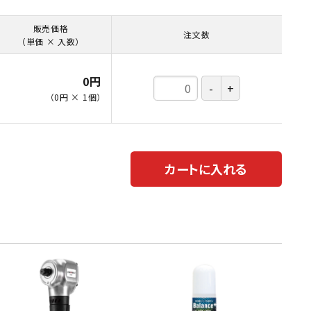
・引継補助金
Ag+
Standox
インフラ補助金
秋田県の整備工場
販売価格
注文数
sui
Butler
EIWA
（単価 × 入数）
ts
初期費用・ラン
A
ト0円！」
カレラ
PEA パーフェクトエコエ
アー
0円
（
0円
×
1
個
）
MEGALiFe
Global Jig
ZERO SPRASH
TOYO SEIKI
Kansai Paint
CHIEF EZ LINER
カートに入れる
DR