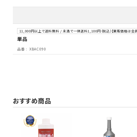
MUCH-1
Ba
アネスト岩田
FE
ValueTrading
A
11,000円以上で送料無料 / 未満で一律送料1,100円（税込）【業販価格は
単品
ハンセン・ジャパン
NI
品番
XBAC090
Polyvance
M
カテゴリから選ぶ
HASCO
IC
メーカーから選ぶ
CAR-O-LINER
B
ガレージ機器
おすすめ商品
補助金で購入