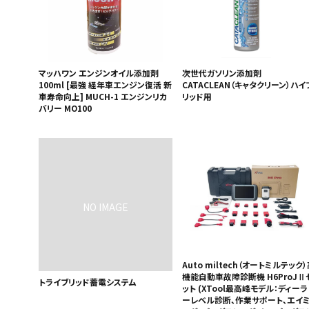
マッハワン エンジンオイル添加剤
次世代ガソリン添加剤
100ml [最強 経年車エンジン復活 新
CATACLEAN（キャタクリーン）ハイ
車寿命向上] MUCH-1 エンジンリカ
リッド用
バリー MO100
Auto miltech（オートミルテック
機能自動車故障診断機 H6ProJⅡ
トライブリッド蓄電システム
ット (XTool最高峰モデル：ディーラ
ーレベル診断、作業サポート、エイ