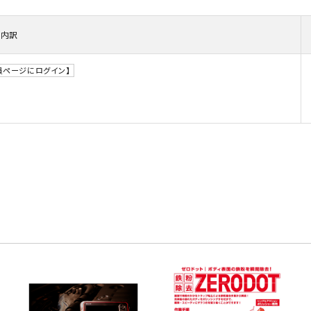
・事業承継
フレーム修正機・三次元計
lance+
BENDPAK
Quick Jack
ホイールバランサー
ヘッドライトテスター
測機
・EV充電
内訳
NICE
タイヤ修理ツールキット
Coral
Chemours-Mit
オパシメーター
スキャンツール
Fluoroproduc
「今なら
ニングコス
インテリジェント・クリアランス・ソナ
整備システム
NZEN
KOWA
ビジョン
会員ページにログイン】
ー（ICS）取付角度測定
溶接機
SHINO
nichicon
カーアゲくん
各種リフト
S ACADEMY
CAR BENCH
ZERO DOT
レッカー
HINEN
NITTO KOGYO
Kansai Denki
ヘッドライトテスター
-PRO
SmartSafe
Caffe d Italia
エアコンガス回収機
タイヤチェンジャー