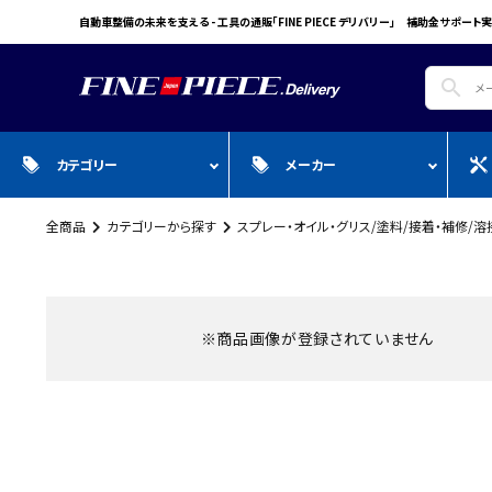
自動車整備の未来を支える - 工具の通販「FINE PIECE デリバリー」 補助金サポート実
search
カテゴリー
メーカー
全商品
カテゴリーから探す
スプレー・オイル・グリス/塗料/接着・補修/溶
search
ガ
全商品
WIN CAR
自動車用品
Pr
スプレー・オイル・グリス/塗料/接着・補
FINE PIECE
安全保護具・作業服・安全靴
Y
修/溶接
ACCOUNT MENU
BIG WAVE
Sn
※商品画像が登録されていません
ようこそ ゲスト 様
Bellof
Ho
meeting_room
person
ログイン
会員登録
STW
M
Autel
T
WIKA
E