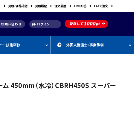
り
見積・価格確認
見積履歴
注文履歴
LINE即答
FAXで注文
お問い合わせ
ログイン
account_circle
ナー・技術研修
外国人整備士・事業承継
補助金
洗浄機関連
スキャンツール購入で使え
車体整備・塗装用機器
補助金お役立ち資料
動・空圧工具
カテゴリー
CEBORA
カテゴリー
外
カテゴリー
M
FDM
カテゴリー
る補助金
国
&
人
A
カテゴリー
ビンツェル
カテゴリー
カテゴリー
CATACLEAN
カテゴリー
人
・
り補助金
部品洗浄台（パーツウォッシャー）
塗装・乾燥ブース
補助金お役立ち情報
材
事
 450mm（水冷）CBRH450S スーパー
最新 スキャンツール導入
業
RODIM
スーパーフィットNANO
補助金情報
承
構築補助金
プレパレーションシステム
継
指定・認証工具
IYASAKA
Bishamon
最新 スキャンツール補助
事業者持続化補助
フレーム修正機・ジグ修正機
金 対象機器
A GLAZE
光マックス
静電気対策用品
推奨セット
スキャンツール 製品一覧
補助金
B-TEC
DRIVISION Japan
三次元計測機・3D測定システム・ボデ
投資補助事業
ィアライメント測定機
Spanesi
ACJ
補助金導入事例集