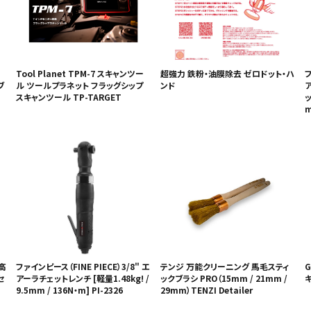
Tool Planet TPM-7 スキャンツー
超強力 鉄粉・油膜除去 ゼロドット・ハ
フ
ブ
ル ツールプラネット フラッグシップ
ンド
スキャンツール TP-TARGET
ッ
m
）高
ファインピース（FINE PIECE）3/8" エ
テンジ 万能クリーニング 馬毛スティ
G
セ
アーラチェットレンチ [軽量1.48kg! /
ックブラシ PRO（15mm / 21mm /
9.5mm / 136N・m] PI-2326
29mm）TENZI Detailer
ミ