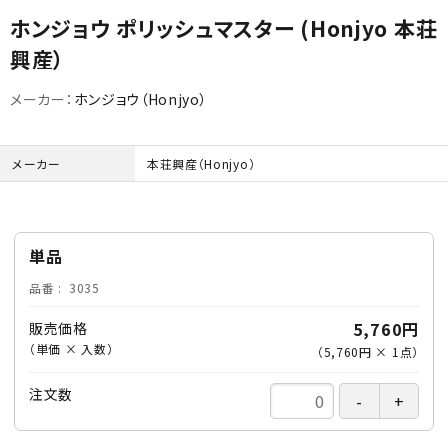
ホンジョウ ポリッシュマスター (Honjyo 本荘
興産）
メーカー：
ホンジョウ（Honjyo）
メーカー
本荘興産（Honjyo）
カテゴリから選ぶ
メーカーから選ぶ
単品
ガレージ機器
品番
3035
補助金で購入
5,760円
販売価格
（単価 × 入数）
（
5,760円
×
1
点
）
注文数