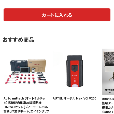
カートに入れる
おすすめ商品
Auto miltech（オートミルテッ
AUTEL オーテル MaxiVCI V200
DRIVIS
ク）高機能自動車故障診断機
整用タ－ゲ
H6ProJセット (ディーラーレベル
複眼カメ
診断、作業サポート、エイミング、プ
（880×