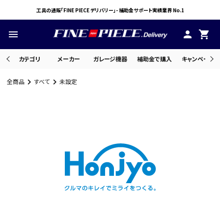
工具の通販「FINE PIECE デリバリー」- 補助金サポート実績業界 No.1
menu
person
shopping_cart
カテゴリ
メーカー
ガレージ機器
補助金で購入
キャンペーン・
全商品
すべて
未設定
search
ACCOUNT MENU
ようこそ ゲスト 様
meeting_room
person
ログイン
会員登録