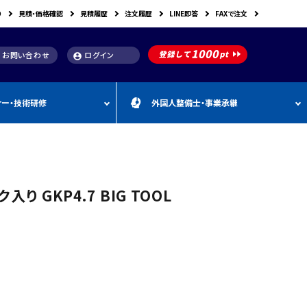
り
見積・価格確認
見積履歴
注文履歴
LINE即答
FAXで注文
お問い合わせ
ログイン
account_circle
ナー・技術研修
外国人整備士・事業承継
補助金
洗浄機関連
スキャンツール購入で使え
車体整備・塗装用機器
補助金お役立ち資料
動・空圧工具
カテゴリー
CEBORA
カテゴリー
外
カテゴリー
M
FDM
カテゴリー
る補助金
国
&
人
A
カテゴリー
ビンツェル
カテゴリー
カテゴリー
CATACLEAN
カテゴリー
人
・
り補助金
部品洗浄台（パーツウォッシャー）
塗装・乾燥ブース
補助金お役立ち情報
材
事
 GKP4.7 BIG TOOL
最新 スキャンツール導入
業
RODIM
スーパーフィットNANO
補助金情報
承
構築補助金
プレパレーションシステム
継
指定・認証工具
IYASAKA
Bishamon
最新 スキャンツール補助
事業者持続化補助
フレーム修正機・ジグ修正機
金 対象機器
A GLAZE
光マックス
静電気対策用品
推奨セット
スキャンツール 製品一覧
補助金
B-TEC
DRIVISION Japan
三次元計測機・3D測定システム・ボデ
投資補助事業
ィアライメント測定機
Spanesi
ACJ
補助金導入事例集