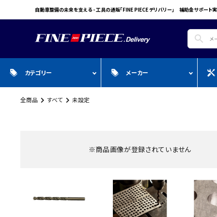
自動車整備の未来を支える - 工具の通販「FINE PIECE デリバリー」 補助金サポート実
search
カテゴリー
メーカー
全商品
すべて
未設定
search
ガ
全商品
WIN CAR
自動車用品
Pr
スプレー・オイル・グリス/塗料/接着・補
FINE PIECE
安全保護具・作業服・安全靴
Y
修/溶接
ACCOUNT MENU
BIG WAVE
Sn
※商品画像が登録されていません
ようこそ ゲスト 様
Bellof
Ho
meeting_room
person
ログイン
会員登録
STW
M
Autel
T
WIKA
E