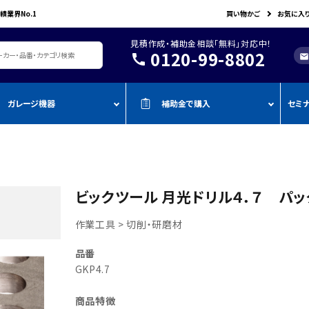
績業界No.1
買い物かご
お気に入
見積作成・補助金相談「無料」対応中！
0120-99-8802
call
mail
ガレージ機器
補助金で購入
セミ
レージ機器・整備設備
機器を補助金で購入
おすすめの
oADAS
空調・電設資材/電気材料
BOSCH
John Bean
作業工具/電
測定・測量用品
AMATO
COMPACT MIG
TENZI
タイヤ・ホイール用ツール
車検検査ライン
・ものづく
スキャンツール・OBD故障診断機
ビックツール 月光ドリル４．７ パック入り
ap-on
ALTIA
KTC
リフト・ジャッキ
アライメントテスター・リフ
・事業再
アライメント
ト
作業工具 > 切削・研磨材
njyo
Tool Planet
BANZAI
タイヤチェンジャー
・小規模
ADAS・エーミングサポートツール
エーミング・電子制御装置
金
AHLE
タムラテコ
OMCN
品番
エアーコンプレッサー
整備機器
圧力・流量測定
・IT導入
GKP4.7
ECO
BACRON
G-Scan
エアーゲージ
塗装ブース・プレパレーショ
環境測定（自然環境/安全環境）
・省力化
ンシステム
NJO
HORIBA
ZKE
インパクトレンチ
商品特徴
検電テスター・コードリーダー