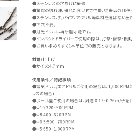
・事業承継
フレーム修正機・三次元計
●ステンレスの穴あけに最適。
lance+
BENDPAK
Quick Jack
ホイールバランサー
ヘッドライトテスター
測機
●驚愕の切れ味、優れた食い付き性能、従来品の10倍
・EV充電
NICE
タイヤ修理ツールキット
Coral
Chemours-Mit
オパシメーター
スキャンツール
●ステンレス、丸パイプ、アクリル等素材を選ばない圧
Fluoroproduc
「今なら
●下穴不要。
ニングコス
インテリジェント・クリアランス・ソナ
整備システム
NZEN
KOWA
ビジョン
●月光ドリルは再研磨可能です。
ー（ICS）取付角度測定
溶接機
●インパクトドライバーご使用の際は、打撃・衝撃・振
SHINO
nichicon
カーアゲくん
●お買い求めやすく1本単位での販売となります。
各種リフト
S ACADEMY
CAR BENCH
ZERO DOT
レッカー
材質/仕上げ
HINEN
NITTO KOGYO
Kansai Denki
ヘッドライトテスター
●サイズ:4.7mm
-PRO
SmartSafe
Caffe d Italia
エアコンガス回収機
使用条件／特記事項
タイヤチェンジャー
●電気ドリル/エアドリルご使用の場合は、1,000RP
レスの場合)
●ボール盤ご使用の場合は、周速:0.17~0.26m/秒
●Φ10:320~500RPM
●Φ8:400~620RPM
●Φ6.5:500~760RPM
●Φ5:650~1,000RPM