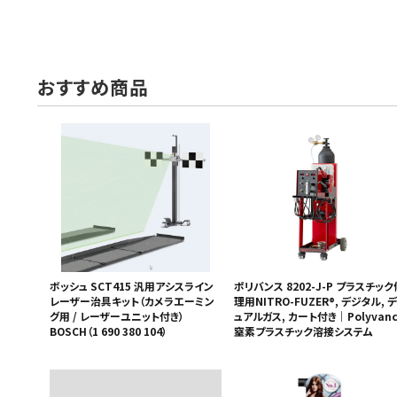
おすすめ商品
ボッシュ SCT415 汎用アシスライン
ポリバンス 8202-J-P プラスチック
レーザー治具キット（カメラエーミン
理用NITRO-FUZER®, デジタル, デ
グ用 / レーザーユニット付き）
ュアルガス, カート付き｜Polyvanc
BOSCH（1 690 380 104）
窒素プラスチック溶接システム