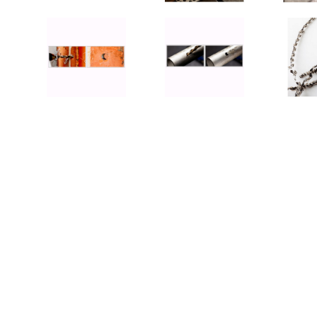
MUCH-1
Ba
アネスト岩田
FE
ValueTrading
A
ハンセン・ジャパン
NI
Polyvance
M
カテゴリから選ぶ
HASCO
IC
メーカーから選ぶ
CAR-O-LINER
B
ガレージ機器
補助金で購入