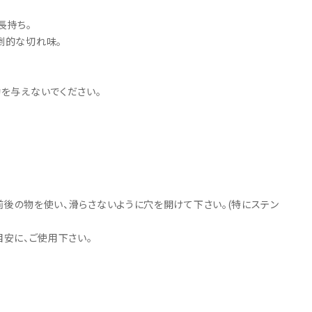
・引継補助金
Ag+
Standox
長持ち。
インフラ補助金
秋田県の整備工場
sui
Butler
EIWA
倒的な切れ味。
ts
初期費用・ラン
A
ト0円！」
カレラ
PEA パーフェクトエコエ
アー
動を与えないでください。
MEGALiFe
Global Jig
ZERO SPRASH
TOYO SEIKI
Kansai Paint
CHIEF EZ LINER
DR
M前後の物を使い、滑らさないように穴を開けて下さい。(特にステン
を目安に、ご使用下さい。