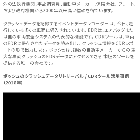
外の法執行機関、事故調査員、自動車メーカー、保険会社、 フリート、
および政府機関から2000年以来高い信頼を得ています。
クラッシュデータを記録するイベントデータレコーダーは、 今日、走
行している多くの車両に導入されています。 EDRは、エアバッグまた
は他の車両安全システムの代表的な機能です。 CDRツールは、車両
のEDRに保存されたデータを読み出し、 クラッシュ情報をCDRレポ
ートの形で出力します。 ボッシュは、複数の自動車メーカーからの 重
大な車両クラッシュのEDRデータにアクセスできる 市販のツールを
提供する唯一の会社です。
ボッシュのクラッシュデータリトリーバル / CDRツール活用事例
（2018年）