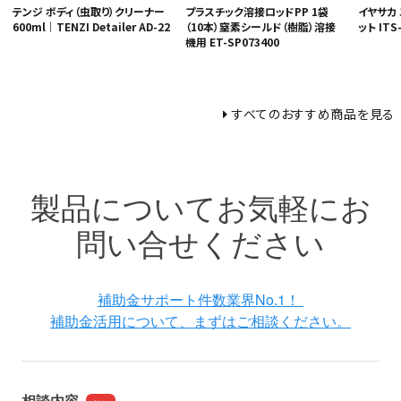
テンジ ボディ（虫取り）クリーナー
プラスチック溶接ロッドPP 1袋
イヤサカ
600ml｜TENZI Detailer AD-22
（10本）窒素シールド（樹脂）溶接
ット ITS
機用 ET-SP073400
すべてのおすすめ商品を見る