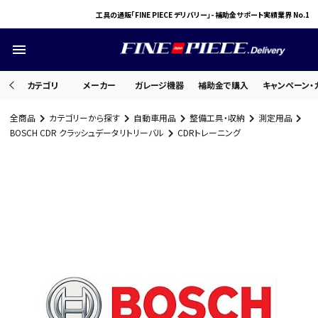
工具の通販「FINE PIECE デリバリー」- 補助金サポート実績業界 No.1
menu
カテゴリ
メーカー
ガレージ機器
補助金で購入
キャンペーン・
全商品
カテゴリーから探す
自動車用品
整備工具・収納
測定用品
search
BOSCH CDR クラッシュデータリトリーバル
CDRトレーニング
ACCOUNT MENU
ようこそ ゲスト 様
meeting_room
person
ログイン
会員登録