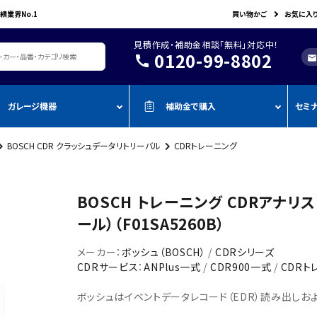
績業界No.1
買い物かご
お気に入
見積作成・補助金相談「無料」対応中！
0120-99-8802
call
mail
ガレージ機器
補助金で購入
セミ
BOSCH CDR クラッシュデータリトリーバル
CDRトレーニング
レージ機器・整備設備
機器を補助金で購入
おすすめの
oADAS
空調・電設資材/電気材料
BOSCH
John Bean
作業工具/電
測定・測量用品
AMATO
COMPACT MIG
TENZI
タイヤ・ホイール用ツール
車検検査ライン
・ものづく
スキャンツール・OBD故障診断機
BOSCH トレーニング CDRアナリ
ap-on
ALTIA
KTC
リフト・ジャッキ
アライメントテスター・リフ
・事業再
アライメント
ール）（F01SA5260B）
ト
njyo
Tool Planet
BANZAI
タイヤチェンジャー
・小規模
ADAS・エーミングサポートツール
エーミング・電子制御装置
金
メーカー：
ボッシュ（BOSCH）
/
CDRシリーズ
AHLE
タムラテコ
OMCN
エアーコンプレッサー
整備機器
圧力・流量測定
CDRサービス
：
ANPlus一式
/
CDR900一式
/
CDRト
・IT導入
ECO
BACRON
G-Scan
エアーゲージ
塗装ブース・プレパレーショ
環境測定（自然環境/安全環境）
ボッシュはイベントデータレコード（EDR）読み出しお
・省力化
ンシステム
NJO
HORIBA
ZKE
インパクトレンチ
検電テスター・コードリーダー