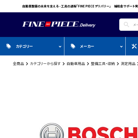
自動車整備の未来を支える - 工具の通販「FINE PIECE デリバリー」 補助金サポート実
search
カテゴリー
メーカー
全商品
カテゴリーから探す
自動車用品
整備工具・収納
測定用品
search
ガ
全商品
WIN CAR
自動車用品
Pr
スプレー・オイル・グリス/塗料/接着・補
FINE PIECE
安全保護具・作業服・安全靴
Y
修/溶接
ACCOUNT MENU
BIG WAVE
Sn
ようこそ ゲスト 様
Bellof
Ho
meeting_room
person
ログイン
会員登録
STW
M
Autel
T
WIKA
E