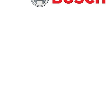
MUCH-1
Ba
アネスト岩田
FE
ValueTrading
A
ハンセン・ジャパン
NI
Polyvance
M
カテゴリから選ぶ
HASCO
IC
メーカーから選ぶ
CAR-O-LINER
B
ガレージ機器
補助金で購入