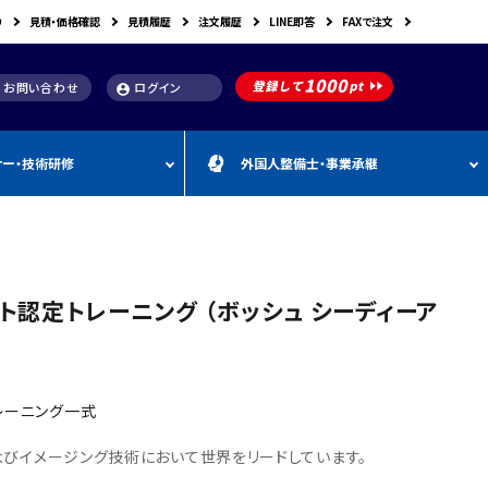
り
見積・価格確認
見積履歴
注文履歴
LINE即答
FAXで注文
お問い合わせ
ログイン
account_circle
ナー・技術研修
外国人整備士・事業承継
補助金
洗浄機関連
スキャンツール購入で使え
車体整備・塗装用機器
補助金お役立ち資料
動・空圧工具
カテゴリー
CEBORA
カテゴリー
外
カテゴリー
M
FDM
カテゴリー
る補助金
国
&
人
A
カテゴリー
ビンツェル
カテゴリー
カテゴリー
CATACLEAN
カテゴリー
人
・
り補助金
部品洗浄台（パーツウォッシャー）
塗装・乾燥ブース
補助金お役立ち情報
材
事
スト認定トレーニング （ボッシュ シーディーア
最新 スキャンツール導入
業
RODIM
スーパーフィットNANO
補助金情報
承
構築補助金
プレパレーションシステム
継
指定・認証工具
IYASAKA
Bishamon
最新 スキャンツール補助
事業者持続化補助
フレーム修正機・ジグ修正機
金 対象機器
A GLAZE
光マックス
静電気対策用品
推奨セット
レーニング一式
スキャンツール 製品一覧
補助金
B-TEC
DRIVISION Japan
三次元計測機・3D測定システム・ボデ
よびイメージング技術において世界をリードしています。
投資補助事業
ィアライメント測定機
Spanesi
ACJ
補助金導入事例集