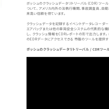
・事業承継
フレーム修正機・三次元計
ボッシュのクラッシュデータリトリーバル（CDR）ツー
lance+
BENDPAK
Quick Jack
ホイールバランサー
ヘッドライトテスター
測機
ついて、 アメリカ内外の法執行機関、事故調査員、自動
・EV充電
NICE
タイヤ修理ツールキット
Coral
Chemours-Mit
来高い信頼を得ています。
オパシメーター
スキャンツール
Fluoroproduc
「今なら
ニングコス
インテリジェント・クリアランス・ソナ
整備システム
クラッシュデータを記録するイベントデータレコーダーは
NZEN
KOWA
ビジョン
ー（ICS）取付角度測定
エアバッグまたは他の車両安全システムの代表的な機能
溶接機
し、 クラッシュ情報をCDRレポートの形で出力します
SHINO
nichicon
カーアゲくん
各種リフト
のEDRデータにアクセスできる 市販のツールを提供
S ACADEMY
CAR BENCH
ZERO DOT
レッカー
ボッシュのクラッシュデータリトリーバル / CDRツール
HINEN
NITTO KOGYO
Kansai Denki
ヘッドライトテスター
-PRO
SmartSafe
Caffe d Italia
エアコンガス回収機
タイヤチェンジャー