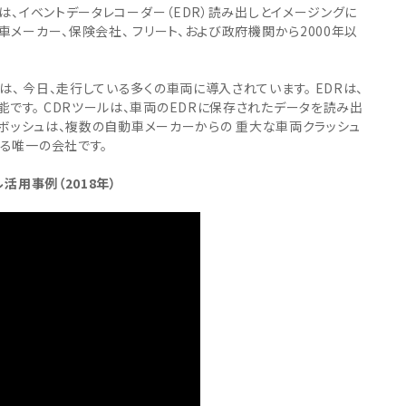
・引継補助金
ルは、イベントデータレコーダー（EDR）読み出しとイメージングに
Ag+
Standox
車メーカー、保険会社、 フリート、および政府機関から2000年以
インフラ補助金
秋田県の整備工場
sui
Butler
EIWA
ts
初期費用・ラン
A
ト0円！」
、 今日、走行している多くの車両に導入されています。 EDRは、
カレラ
PEA パーフェクトエコエ
アー
です。 CDRツールは、車両のEDRに保存されたデータを読み出
。 ボッシュは、複数の自動車メーカーからの 重大な車両クラッシュ
MEGALiFe
Global Jig
する唯一の会社です。
ZERO SPRASH
TOYO SEIKI
活用事例（2018年）
Kansai Paint
CHIEF EZ LINER
DR