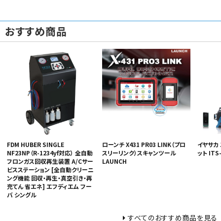
おすすめ商品
FDM HUBER SINGLE
ローンチ X431 PR03 LINK（プロ
イヤサカ
NF23NP（R-1234yf対応） 全自動
スリーリンク）スキャンツール
ット ITS
フロンガス回収再生装置 A/Cサー
LAUNCH
ビスステーション [全自動クリーニ
ング機能 回収・再生・真空引き・再
充てん 省エネ] エフディエム フー
バ シングル
すべてのおすすめ商品を見る