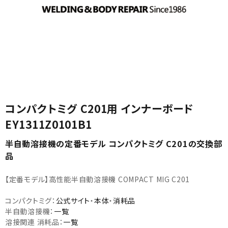
カテゴリから選ぶ
コンパクトミグ C201用 インナーボード
メーカーから選ぶ
EY1311Z0101B1
ガレージ機器
半自動溶接機の定番モデル コンパクトミグ C201の交換部
品
補助金で購入
【定番モデル】高性能半自動溶接機 COMPACT MIG C201
コンパクトミグ：
公式サイト
・
本体
・
消耗品
半自動溶接機：
一覧
溶接関連 消耗品：
一覧