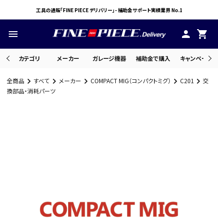
工具の通販「FINE PIECE デリバリー」- 補助金サポート実績業界 No.1
menu
person
shopping_cart
カテゴリ
メーカー
ガレージ機器
補助金で購入
キャンペーン・
全商品
すべて
メーカー
COMPACT MIG（コンパクトミグ）
C201
交
search
換部品・消耗パーツ
ACCOUNT MENU
ようこそ ゲスト 様
meeting_room
person
ログイン
会員登録