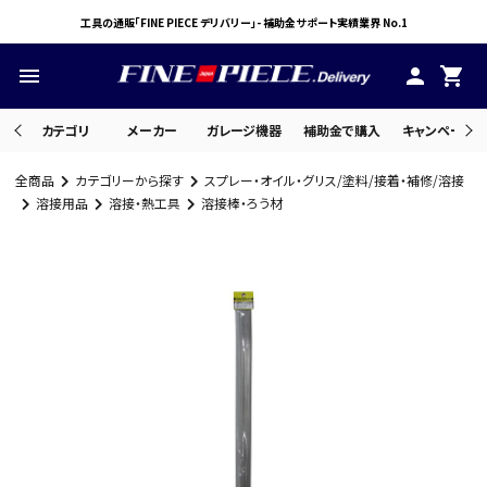
工具の通販「FINE PIECE デリバリー」- 補助金サポート実績業界 No.1
menu
person
shopping_cart
カテゴリ
メーカー
ガレージ機器
補助金で購入
キャンペーン・
全商品
カテゴリーから探す
スプレー・オイル・グリス/塗料/接着・補修/溶接
search
溶接用品
溶接・熱工具
溶接棒・ろう材
ACCOUNT MENU
ようこそ ゲスト 様
meeting_room
person
ログイン
会員登録