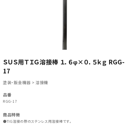
カテゴリから選ぶ
ＳＵＳ用ＴＩＧ溶接棒 １．６φ×０．５ｋｇ RGG-
メーカーから選ぶ
17
ガレージ機器
塗装・鈑金機器 > 溶接機
補助金で購入
品番
RGG-17
商品特徴
●TIG溶接の際のステンレス用溶接棒です｡