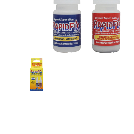
MUCH-1
Ba
アネスト岩田
FE
ValueTrading
A
ハンセン・ジャパン
NI
Polyvance
M
カテゴリから選ぶ
HASCO
IC
メーカーから選ぶ
CAR-O-LINER
B
ガレージ機器
補助金で購入