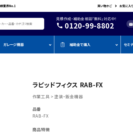
績業界No.1
買い物かご
お気に入
見積作成・補助金相談「無料」対応中！
0120-99-8802
call
mail
ガレージ機器
補助金で購入
セミ
レージ機器・整備設備
機器を補助金で購入
おすすめの
oADAS
空調・電設資材/電気材料
BOSCH
John Bean
作業工具/電
測定・測量用品
AMATO
COMPACT MIG
TENZI
タイヤ・ホイール用ツール
車検検査ライン
・ものづく
スキャンツール・OBD故障診断機
ラピッドフィクス RAB-FX
ap-on
ALTIA
KTC
リフト・ジャッキ
アライメントテスター・リフ
・事業再
アライメント
ト
作業工具 > 塗装・鈑金機器
njyo
Tool Planet
BANZAI
タイヤチェンジャー
・小規模
ADAS・エーミングサポートツール
エーミング・電子制御装置
金
AHLE
タムラテコ
OMCN
品番
エアーコンプレッサー
整備機器
圧力・流量測定
・IT導入
RAB-FX
ECO
BACRON
G-Scan
エアーゲージ
塗装ブース・プレパレーショ
環境測定（自然環境/安全環境）
・省力化
ンシステム
NJO
HORIBA
ZKE
インパクトレンチ
商品特徴
検電テスター・コードリーダー