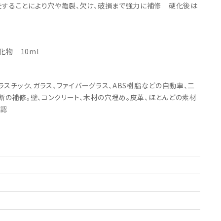
・引継補助金
することにより穴や亀裂、欠け、破損まで強力に補修 硬化後は
Ag+
Standox
インフラ補助金
秋田県の整備工場
sui
Butler
EIWA
ts
初期費用・ラン
A
ト0円！」
カレラ
PEA パーフェクトエコエ
化物 10ml
アー
MEGALiFe
Global Jig
ラスチック、ガラス、ファイバーグラス、ABS樹脂などの自動車、二
ZERO SPRASH
TOYO SEIKI
断の補修。壁、コンクリート、木材の穴埋め。皮革、ほとんどの素材
Kansai Paint
CHIEF EZ LINER
承認
DR