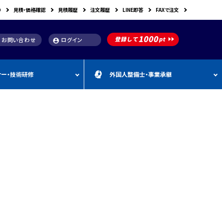
り
見積・価格確認
見積履歴
注文履歴
LINE即答
FAXで注文
お問い合わせ
ログイン
account_circle
ナー・技術研修
外国人整備士・事業承継
補助金
洗浄機関連
スキャンツール購入で使え
車体整備・塗装用機器
補助金お役立ち資料
動・空圧工具
カテゴリー
CEBORA
カテゴリー
外
カテゴリー
M
FDM
カテゴリー
る補助金
国
&
人
A
カテゴリー
ビンツェル
カテゴリー
カテゴリー
CATACLEAN
カテゴリー
人
・
り補助金
部品洗浄台（パーツウォッシャー）
塗装・乾燥ブース
補助金お役立ち情報
材
事
最新 スキャンツール導入
業
RODIM
スーパーフィットNANO
補助金情報
承
構築補助金
プレパレーションシステム
継
指定・認証工具
IYASAKA
Bishamon
最新 スキャンツール補助
事業者持続化補助
フレーム修正機・ジグ修正機
金 対象機器
A GLAZE
光マックス
静電気対策用品
推奨セット
スキャンツール 製品一覧
補助金
B-TEC
DRIVISION Japan
三次元計測機・3D測定システム・ボデ
投資補助事業
ィアライメント測定機
Spanesi
ACJ
補助金導入事例集