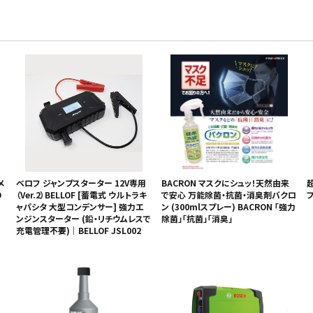
メ
ベロフ ジャンプスターター 12V専用
BACRON マスクにシュッ！天然由来
D
（Ver.2）BELLOF [蓄電式 ウルトラキ
で安心 万能除菌・抗菌・消臭剤バクロ
ャパシタ 大型コンデンサー] 強力エ
ン (300mlスプレー) BACRON 「強力
ンジンスターター (鉛・リチウムレスで
除菌」「抗菌」「消臭」
充電管理不要)｜BELLOF JSL002