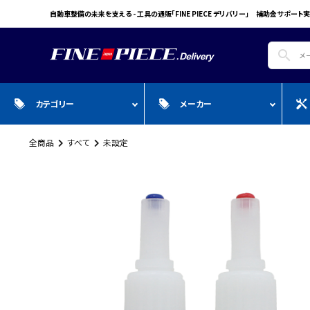
自動車整備の未来を支える - 工具の通販「FINE PIECE デリバリー」 補助金サポート実
search
カテゴリー
メーカー
全商品
すべて
未設定
search
ガ
全商品
WIN CAR
自動車用品
Pr
スプレー・オイル・グリス/塗料/接着・補
FINE PIECE
安全保護具・作業服・安全靴
Y
修/溶接
ACCOUNT MENU
BIG WAVE
Sn
ようこそ ゲスト 様
Bellof
Ho
meeting_room
person
ログイン
会員登録
STW
M
Autel
T
WIKA
E