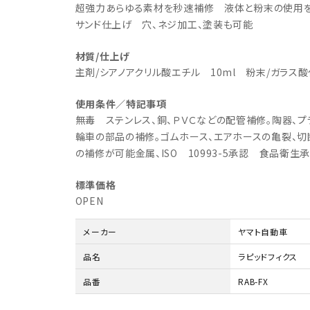
・事業承継
フレーム修正機・三次元計
超強力あらゆる素材を秒速補修 液体と粉末の使用を
lance+
BENDPAK
Quick Jack
ホイールバランサー
ヘッドライトテスター
測機
サンド仕上げ 穴、ネジ加工、塗装も可能
・EV充電
NICE
タイヤ修理ツールキット
Coral
Chemours-Mit
オパシメーター
スキャンツール
Fluoroproduc
「今なら
材質/仕上げ
ニングコス
インテリジェント・クリアランス・ソナ
整備システム
NZEN
KOWA
ビジョン
主剤/シアノアクリル酸エチル 10ml 粉末/ガラス酸
ー（ICS）取付角度測定
溶接機
SHINO
nichicon
カーアゲくん
使用条件／特記事項
各種リフト
無毒 ステンレス、銅、ＰＶＣなどの配管補修。陶器、プ
S ACADEMY
CAR BENCH
ZERO DOT
レッカー
輪車の部品の補修。ゴムホース、エアホースの亀裂、切
HINEN
NITTO KOGYO
Kansai Denki
の補修が可能金属、ISO 10993-5承認 食品衛生
ヘッドライトテスター
-PRO
SmartSafe
Caffe d Italia
エアコンガス回収機
標準価格
タイヤチェンジャー
OPEN
メーカー
ヤマト自動車
品名
ラピッドフィクス
品番
RAB-FX