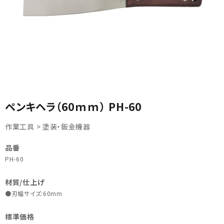
カテゴリから選ぶ
ペンキヘラ（60ｍｍ） PH-60
メーカーから選ぶ
作業工具 > 塗装・鈑金機器
ガレージ機器
品番
PH-60
補助金で購入
材質/仕上げ
●刃幅サイズ:60mm
標準価格