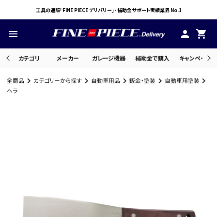
工具の通販「FINE PIECE デリバリー」- 補助金サポート実績業界 No.1
menu
person
shopping_cart
カテゴリ
メーカー
ガレージ機器
補助金で購入
キャンペーン・
全商品
カテゴリーから探す
自動車用品
鈑金・塗装
自動車用塗装
search
ヘラ
ACCOUNT MENU
ようこそ ゲスト 様
meeting_room
person
ログイン
会員登録