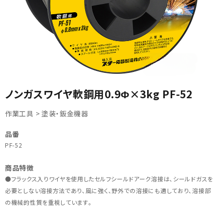
カテゴリから選ぶ
ノンガスワイヤ軟鋼用0.9Φ×3kg PF-52
メーカーから選ぶ
作業工具 > 塗装・鈑金機器
ガレージ機器
品番
PF-52
補助金で購入
商品特徴
●フラックス入りワイヤを使用したセルフシールドアーク溶接は､シールドガスを
必要としない溶接方法であり､風に強く､野外での溶接にも適しており､溶接部
の機械的性質を重視しています｡