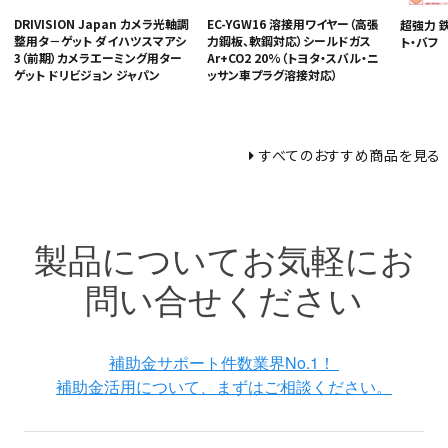
DRIVISION Japan カメラ光軸調
EC-YGW16 溶接用ワイヤー（高張
超強力 
整用タ－ゲット ダイハツスマアシ
力鋼板、軟鋼対応）シールドガス
ト・バフ
3（前期）カメラエーミング用ター
Ar+CO2 20%（トヨタ・スバル・ニ
ゲット ドリビジョン ジャパン
ッサン車プラグ溶接対応）
すべてのおすすめ商品を見る