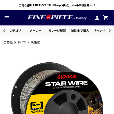
工具の通販「FINE PIECE デリバリー」- 補助金サポート実績業界 No.1
menu
person
shopping_cart
カテゴリ
メーカー
ガレージ機器
補助金で購入
キャンペーン・
全商品
すべて
未設定
search
ACCOUNT MENU
ようこそ ゲスト 様
meeting_room
person
ログイン
会員登録