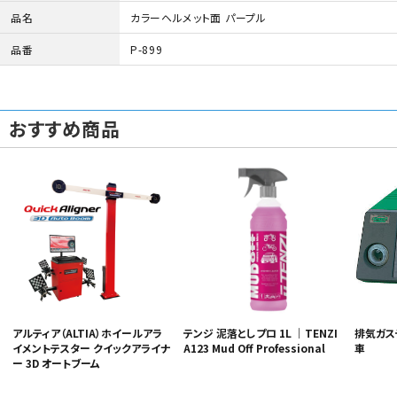
品名
カラーヘルメット面 パープル
品番
P-899
おすすめ商品
アルティア（ALTIA）ホイールアラ
排気ガス
テンジ 泥落としプロ 1L ｜TENZI
イメントテスター クイックアライナ
車
A123 Mud Off Professional
ー 3D オートブーム