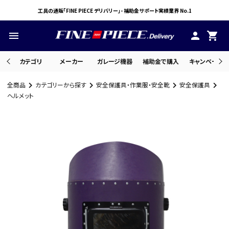
工具の通販「FINE PIECE デリバリー」- 補助金サポート実績業界 No.1
menu
person
shopping_cart
カテゴリ
メーカー
ガレージ機器
補助金で購入
キャンペーン・
全商品
カテゴリーから探す
安全保護具・作業服・安全靴
安全保護具
search
ヘルメット
ACCOUNT MENU
ようこそ ゲスト 様
meeting_room
person
ログイン
会員登録