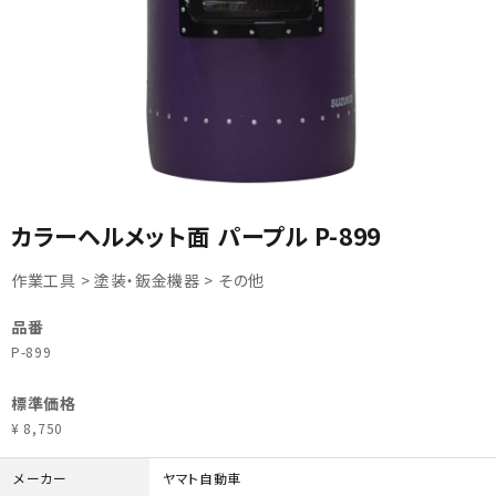
カテゴリから選ぶ
カラーヘルメット面 パープル P-899
メーカーから選ぶ
作業工具 > 塗装・鈑金機器 > その他
ガレージ機器
品番
P-899
補助金で購入
標準価格
¥ 8,750
メーカー
ヤマト自動車