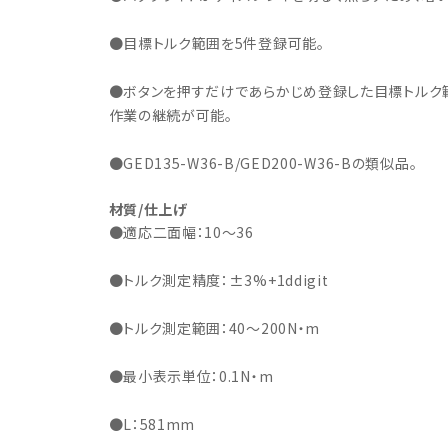
●目標トルク範囲を5件登録可能。
●ボタンを押すだけであらかじめ登録した目標トルク
作業の継続が可能。
●GED135-W36-B/GED200-W36-Bの類似品。
材質/仕上げ
●適応二面幅：10～36
●トルク測定精度：±3%+1ddigit
●トルク測定範囲：40～200N・m
●最小表示単位：0.1N・m
●L：581mm