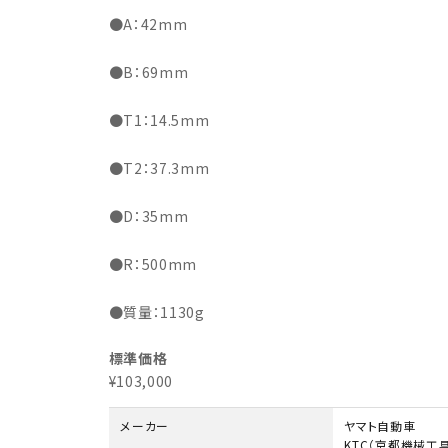
●A：42mm
●B：69mm
●T1：14.5mm
●T2：37.3mm
●D：35mm
●R：500mm
●質量：1130g
標準価格
¥103,000
メーカー
ヤマト自動車
KTC（京都機械工具