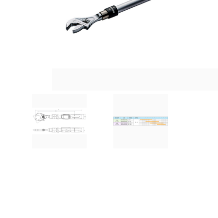
MUCH-1
Ba
アネスト岩田
FE
ValueTrading
A
ハンセン・ジャパン
NI
Polyvance
M
カテゴリから選ぶ
HASCO
IC
メーカーから選ぶ
CAR-O-LINER
B
ガレージ機器
補助金で購入