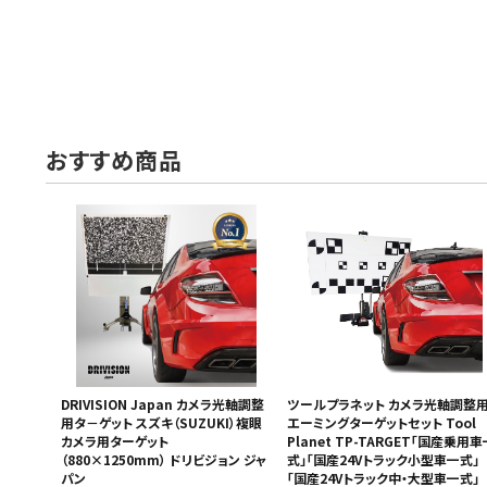
おすすめ商品
DRIVISION Japan カメラ光軸調整
ツールプラネット カメラ光軸調整
用タ－ゲット スズキ（SUZUKI）複眼
エーミングターゲットセット Tool
カメラ用ターゲット
Planet TP-TARGET「国産乗用車
（880×1250mm） ドリビジョン ジャ
式」「国産24Vトラック小型車一式」
パン
「国産24Vトラック中・大型車一式」