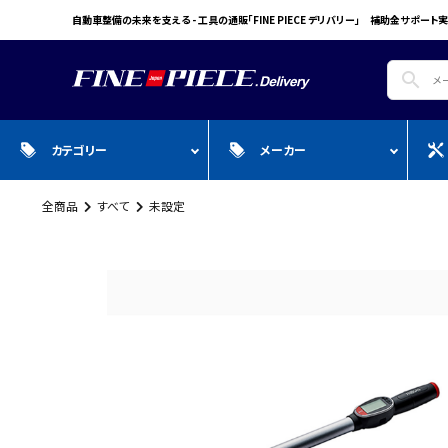
自動車整備の未来を支える - 工具の通販「FINE PIECE デリバリー」 補助金サポート実
search
カテゴリー
メーカー
全商品
すべて
未設定
search
ガ
全商品
WIN CAR
自動車用品
Pr
スプレー・オイル・グリス/塗料/接着・補
FINE PIECE
安全保護具・作業服・安全靴
Y
修/溶接
ACCOUNT MENU
BIG WAVE
Sn
ようこそ ゲスト 様
Bellof
Ho
meeting_room
person
ログイン
会員登録
STW
M
Autel
T
WIKA
E