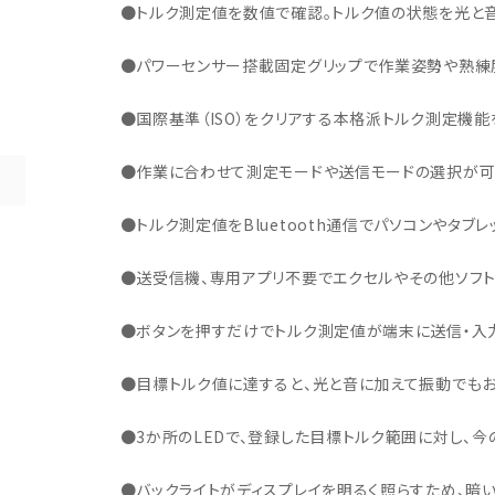
・事業承継
フレーム修正機・三次元計
●トルク測定値を数値で確認。トルク値の状態を光と音
lance+
BENDPAK
Quick Jack
ホイールバランサー
ヘッドライトテスター
測機
・EV充電
NICE
タイヤ修理ツールキット
Coral
Chemours-Mit
オパシメーター
スキャンツール
●パワーセンサー搭載固定グリップで作業姿勢や熟練
Fluoroproduc
「今なら
ニングコス
インテリジェント・クリアランス・ソナ
整備システム
NZEN
KOWA
ビジョン
●国際基準（ISO）をクリアする本格派トルク測定機能
ー（ICS）取付角度測定
溶接機
SHINO
nichicon
カーアゲくん
●作業に合わせて測定モードや送信モードの選択が可
各種リフト
S ACADEMY
CAR BENCH
ZERO DOT
レッカー
●トルク測定値をBluetooth通信でパソコンやタブ
HINEN
NITTO KOGYO
Kansai Denki
ヘッドライトテスター
-PRO
SmartSafe
Caffe d Italia
●送受信機、専用アプリ不要でエクセルやその他ソフト
エアコンガス回収機
タイヤチェンジャー
●ボタンを押すだけでトルク測定値が端末に送信・入
●目標トルク値に達すると、光と音に加えて振動でもお
●3か所のLEDで、登録した目標トルク範囲に対し、
●バックライトがディスプレイを明るく照らすため、暗