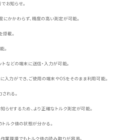
・引継補助金
でお知らせ。
Ag+
Standox
インフラ補助金
秋田県の整備工場
sui
Butler
EIWA
度にかかわらず、精度の高い測定が可能。
ts
初期費用・ラン
A
ト0円！」
カレラ
PEA パーフェクトエコエ
を搭載。
アー
MEGALiFe
Global Jig
能。
ZERO SPRASH
TOYO SEIKI
レットなどの端末に送信・入力が可能。
Kansai Paint
CHIEF EZ LINER
DR
に入力ができ、ご使用の端末やOSをそのまま利用可能。
力される。
知らせするため、より正確なトルク測定が可能。
今のトルク値の状態が分かる。
い作業環境でもトルク値の読み取りが容易。