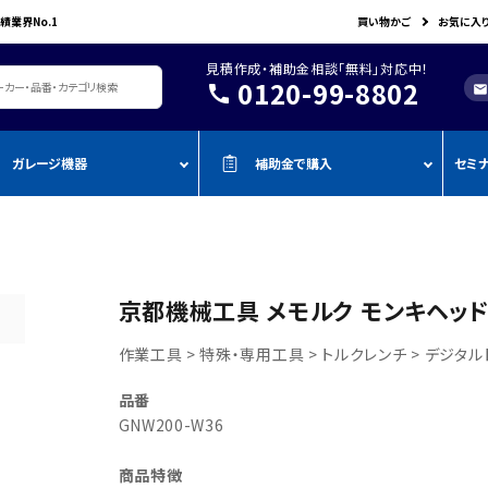
績業界No.1
買い物かご
お気に入
見積作成・補助金相談「無料」対応中！
0120-99-8802
call
mail
ガレージ機器
補助金で購入
セミ
レージ機器・整備設備
機器を補助金で購入
おすすめの
oADAS
空調・電設資材/電気材料
BOSCH
John Bean
作業工具/電
測定・測量用品
AMATO
COMPACT MIG
TENZI
タイヤ・ホイール用ツール
車検検査ライン
・ものづく
スキャンツール・OBD故障診断機
京都機械工具 メモルク モンキヘッド G
ap-on
ALTIA
KTC
リフト・ジャッキ
アライメントテスター・リフ
・事業再
アライメント
ト
作業工具 > 特殊・専用工具 > トルクレンチ > デジタ
njyo
Tool Planet
BANZAI
タイヤチェンジャー
・小規模
ADAS・エーミングサポートツール
エーミング・電子制御装置
金
AHLE
タムラテコ
OMCN
品番
エアーコンプレッサー
整備機器
圧力・流量測定
・IT導入
GNW200-W36
ECO
BACRON
G-Scan
エアーゲージ
塗装ブース・プレパレーショ
環境測定（自然環境/安全環境）
・省力化
ンシステム
NJO
HORIBA
ZKE
インパクトレンチ
商品特徴
検電テスター・コードリーダー