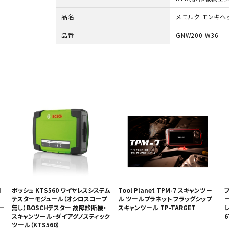
品名
メモルク モンキヘ
品番
GNW200-W36
用
ボッシュ KTS560 ワイヤレスシステム
Tool Planet TPM-7 スキャンツー
フ
テスターモジュール（オシロスコープ
ル ツールプラネット フラッグシップ
一
無し）BOSCHテスター 故障診断機・
スキャンツール TP-TARGET
レ
スキャンツール・ダイアグノスティック
6
ツール（KTS560）