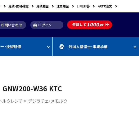
り
見積・価格確認
見積履歴
注文履歴
LINE即答
FAXで注文
お問い合わせ
ログイン
account_circle
ナー・技術研修
外国人整備士・事業承継
補助金
洗浄機関連
スキャンツール購入で使え
車体整備・塗装用機器
補助金お役立ち資料
動・空圧工具
カテゴリー
CEBORA
カテゴリー
外
カテゴリー
M
FDM
カテゴリー
る補助金
国
&
人
A
カテゴリー
ビンツェル
カテゴリー
カテゴリー
CATACLEAN
カテゴリー
人
・
り補助金
部品洗浄台（パーツウォッシャー）
塗装・乾燥ブース
補助金お役立ち情報
材
事
NW200-W36 KTC
最新 スキャンツール導入
業
RODIM
スーパーフィットNANO
補助金情報
承
構築補助金
プレパレーションシステム
継
ルトルクレンチ > デジラチェ・メモルク
指定・認証工具
IYASAKA
Bishamon
最新 スキャンツール補助
事業者持続化補助
フレーム修正機・ジグ修正機
金 対象機器
A GLAZE
光マックス
静電気対策用品
推奨セット
スキャンツール 製品一覧
補助金
B-TEC
DRIVISION Japan
三次元計測機・3D測定システム・ボデ
投資補助事業
ィアライメント測定機
Spanesi
ACJ
補助金導入事例集