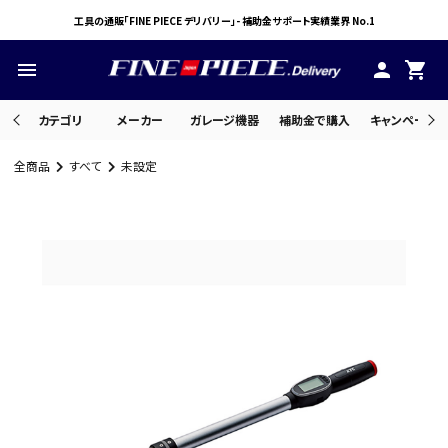
工具の通販「FINE PIECE デリバリー」- 補助金サポート実績業界 No.1
menu
person
shopping_cart
カテゴリ
メーカー
ガレージ機器
補助金で購入
キャンペーン・
全商品
すべて
未設定
search
ACCOUNT MENU
ようこそ ゲスト 様
meeting_room
person
ログイン
会員登録