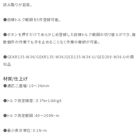
読み取りが容易。
●目標トルク範囲を5件登録可能。
●ボタンを押すだけであらかじめ登録した目標トルク範囲の切り替えができ、複
数個所の作業でも手を止めることなく作業の継続が可能。
●GEKR135-W36/GEKR135-W36/GED135-W36-U/GED200-W36-Uの類
似品
材質/仕上げ
●適応二面幅：10～36mm
●トルク測定精度：±3%+1ddigit
●トルク測定範囲：40～200N・m
●最小表示単位：0.1N・m