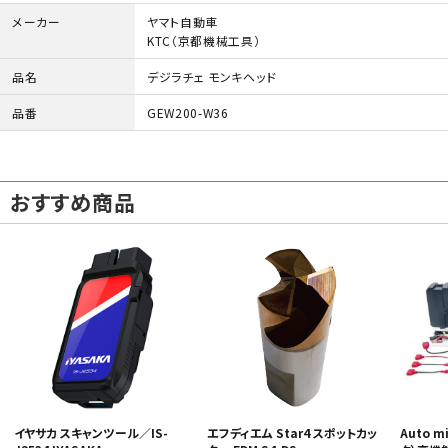
メーカー
ヤマト自動車
KTC（京都機械工具）
品名
デジラチェ モンキヘッド
品番
GEW200-W36
おすすめ商品
イヤサカ スキャンツール／IS-
エフディエム Star4 スポットカッ
Auto 