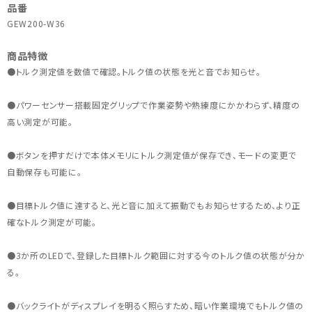
品番
GEW200-W36
商品特徴
●トルク測定値を数値で確認。トルク値の状態を光と音でお知らせ。
●パワーセンサー搭載固定グリップで作業姿勢や熟練度にかかわらず、精度の
高い測定が可能。
●ボタンを押すだけで本体メモリにトルク測定値が保存でき、モードの変更で
自動保存も可能に。
●目標トルク値に達すると、光と音に加えて振動でもお知らせするため、より正
確なトルク測定が可能。
●3か所のLEDで、登録した目標トルク範囲に対する今のトルク値の状態が分か
る。
●バックライトがディスプレイを明るく照らすため、暗い作業環境でもトルク値の