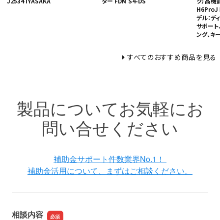
J2534 IYASAKA
ター FDM S4-DS
ク）高機
H6Pro
デル：デ
サポート
ング、キ
すべてのおすすめ商品を見る