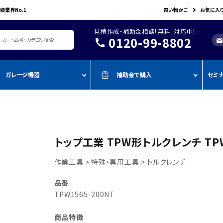
績業界No.1
買い物かご
お気に入
見積作成・補助金相談「無料」対応中！
0120-99-8802
call
mail
ガレージ機器
補助金で購入
セミ
レージ機器・整備設備
機器を補助金で購入
おすすめの
oADAS
空調・電設資材/電気材料
BOSCH
John Bean
作業工具/電
測定・測量用品
AMATO
COMPACT MIG
TENZI
タイヤ・ホイール用ツール
車検検査ライン
・ものづく
スキャンツール・OBD故障診断機
トップ工業 TPW形トルクレンチ TPW1
ap-on
ALTIA
KTC
リフト・ジャッキ
アライメントテスター・リフ
・事業再
アライメント
ト
作業工具 > 特殊・専用工具 > トルクレンチ
njyo
Tool Planet
BANZAI
タイヤチェンジャー
・小規模
ADAS・エーミングサポートツール
エーミング・電子制御装置
金
AHLE
タムラテコ
OMCN
品番
エアーコンプレッサー
整備機器
圧力・流量測定
・IT導入
TPW1565-200NT
ECO
BACRON
G-Scan
エアーゲージ
塗装ブース・プレパレーショ
環境測定（自然環境/安全環境）
・省力化
ンシステム
NJO
HORIBA
ZKE
インパクトレンチ
商品特徴
検電テスター・コードリーダー