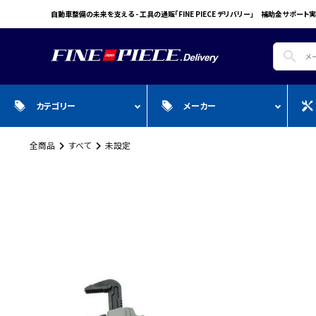
自動車整備の未来を支える - 工具の通販「FINE PIECE デリバリー」 補助金サポート実
search
カテゴリー
メーカー
全商品
すべて
未設定
search
ガ
全商品
WIN CAR
自動車用品
Pr
スプレー・オイル・グリス/塗料/接着・補
FINE PIECE
安全保護具・作業服・安全靴
Y
修/溶接
ACCOUNT MENU
BIG WAVE
Sn
ようこそ ゲスト 様
Bellof
Ho
meeting_room
person
ログイン
会員登録
STW
M
Autel
T
WIKA
E