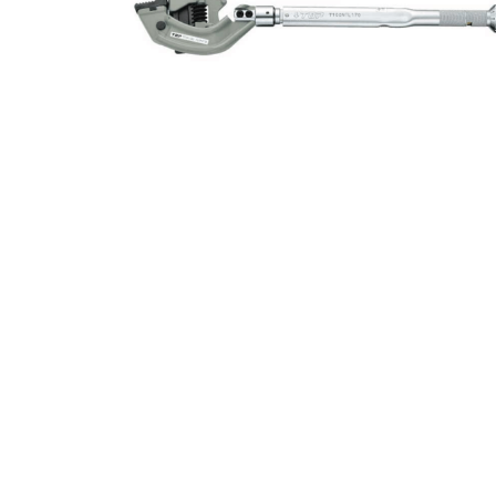
MUCH-1
Ba
アネスト岩田
FE
ValueTrading
A
ハンセン・ジャパン
NI
Polyvance
M
カテゴリから選ぶ
HASCO
IC
メーカーから選ぶ
CAR-O-LINER
B
ガレージ機器
補助金で購入