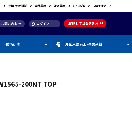
り
見積・価格確認
見積履歴
注文履歴
LINE即答
FAXで注文
お問い合わせ
ログイン
account_circle
ナー・技術研修
外国人整備士・事業承継
補助金
洗浄機関連
スキャンツール購入で使え
車体整備・塗装用機器
補助金お役立ち資料
動・空圧工具
カテゴリー
CEBORA
カテゴリー
外
カテゴリー
M
FDM
カテゴリー
る補助金
国
&
人
A
カテゴリー
ビンツェル
カテゴリー
カテゴリー
CATACLEAN
カテゴリー
人
・
り補助金
部品洗浄台（パーツウォッシャー）
塗装・乾燥ブース
補助金お役立ち情報
材
事
565-200NT TOP
最新 スキャンツール導入
業
RODIM
スーパーフィットNANO
補助金情報
承
構築補助金
プレパレーションシステム
継
指定・認証工具
IYASAKA
Bishamon
最新 スキャンツール補助
事業者持続化補助
フレーム修正機・ジグ修正機
金 対象機器
A GLAZE
光マックス
静電気対策用品
推奨セット
スキャンツール 製品一覧
補助金
B-TEC
DRIVISION Japan
三次元計測機・3D測定システム・ボデ
投資補助事業
ィアライメント測定機
Spanesi
ACJ
補助金導入事例集