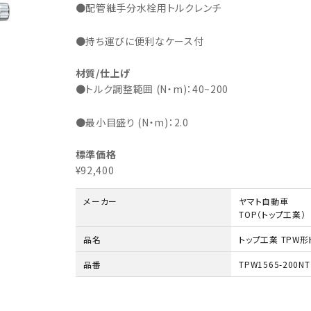
・事業承継
フレーム修正機・三次元計
●配管継手分水栓用トルクレンチ
lance+
BENDPAK
Quick Jack
ホイールバランサー
ヘッドライトテスター
測機
・EV充電
NICE
タイヤ修理ツールキット
Coral
Chemours-Mit
オパシメーター
スキャンツール
●持ち運びに便利なケース付
Fluoroproduc
「今なら
ニングコス
インテリジェント・クリアランス・ソナ
整備システム
NZEN
KOWA
ビジョン
材質/仕上げ
ー（ICS）取付角度測定
溶接機
●トルク調整範囲 (N・m)：40~200
SHINO
nichicon
カーアゲくん
各種リフト
●最小目盛り (N・m)：2.0
S ACADEMY
CAR BENCH
ZERO DOT
レッカー
HINEN
NITTO KOGYO
Kansai Denki
標準価格
ヘッドライトテスター
¥92,400
-PRO
SmartSafe
Caffe d Italia
エアコンガス回収機
タイヤチェンジャー
メーカー
ヤマト自動車
TOP（トップ工業）
品名
トップ工業 TPW
品番
TPW1565-200NT