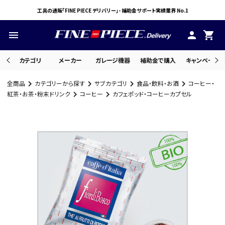
工具の通販「FINE PIECE デリバリー」- 補助金サポート実績業界 No.1
menu
person
shopping_cart
カテゴリ
メーカー
ガレージ機器
補助金で購入
キャンペーン・
全商品
カテゴリーから探す
サブカテゴリ
食品・飲料・お酒
コーヒー・
search
紅茶・お茶・粉末ドリンク
コーヒー
カフェポッド・コーヒーカプセル
ACCOUNT MENU
ようこそ ゲスト 様
meeting_room
person
ログイン
会員登録