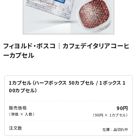
フィヨルド・ボスコ｜カフェデイタリアコーヒ
カテゴリから選ぶ
ーカプセル
メーカーから選ぶ
1カプセル（ハーフボックス 50カプセル / 1ボックス 1
ガレージ機器
00カプセル）
補助金で購入
90円
販売価格
（単価 × 入数）
（
90円
×
1
カプセル
）
注文数
在庫
品切れ中