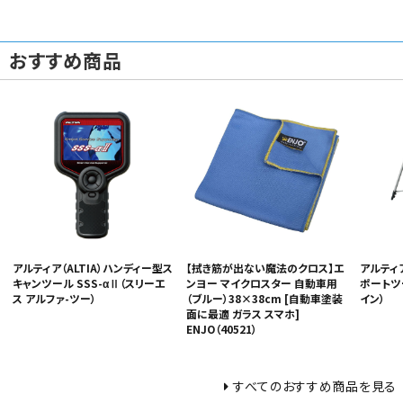
おすすめ商品
アルティア（ALTIA）ハンディー型ス
【拭き筋が出ない魔法のクロス】エ
アルティア
キャンツール SSS-αⅡ（スリーエ
ンヨー マイクロスター 自動車用
ポートツー
ス アルファ-ツー）
（ブルー）38×38cm [自動車塗装
イン）
面に最適 ガラス スマホ]
ENJO（40521）
すべてのおすすめ商品を見る