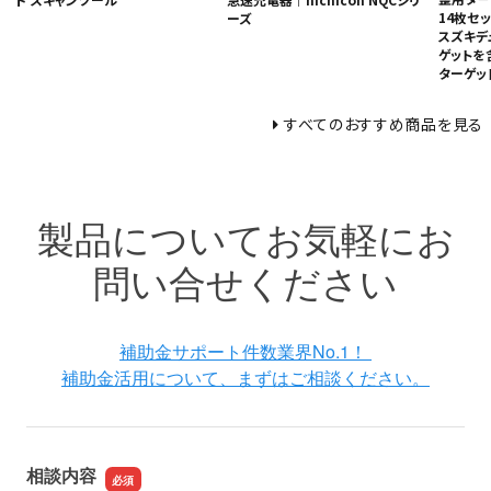
14枚セ
ーズ
スズキデ
ゲットを
ターゲッ
すべてのおすすめ商品を見る