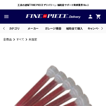
工具の通販「FINE PIECE デリバリー」- 補助金サポート実績業界 No.1
menu
person
shopping_cart
カテゴリ
メーカー
ガレージ機器
補助金で購入
キャンペーン・
全商品
すべて
未設定
search
ACCOUNT MENU
ようこそ ゲスト 様
meeting_room
person
ログイン
会員登録