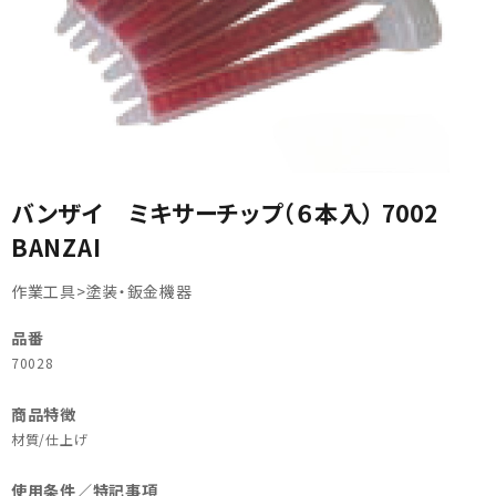
カテゴリから選ぶ
バンザイ ミキサーチップ（６本入） 7002
BANZAI
メーカーから選ぶ
作業工具>塗装・鈑金機器
ガレージ機器
品番
補助金で購入
70028
商品特徴
材質/仕上げ
使用条件／特記事項