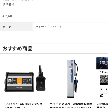
標準価格
¥ 2,680
メーカー
バンザイ（BANZAI）
おすすめ商品
DRIVIS
G-SCAN Z Tab OBD スタンダー
ニチコン 省スペース型電気自動車
整用タ－
ド スキャンツール
急速充電器｜nichicon NQCシリ