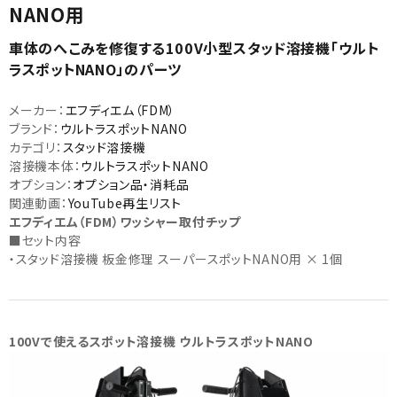
NANO用
車体のへこみを修復する100V小型スタッド溶接機「ウルト
ラスポットNANO」のパーツ
メーカー：
エフディエム（FDM）
ブランド：
ウルトラスポットNANO
カテゴリ：
スタッド溶接機
カテゴリから選ぶ
溶接機本体：
ウルトラスポットNANO
オプション：
オプション品・消耗品
メーカーから選ぶ
関連動画：
YouTube再生リスト
エフディエム（FDM）ワッシャー取付チップ
■セット内容
ガレージ機器
・スタッド溶接機 板金修理 スーパースポットNANO用 × 1個
補助金で購入
100Vで使えるスポット溶接機 ウルトラスポットNANO