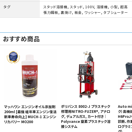
タグ
スタッド溶接機
,
スタッド
,
100V
,
溶接機
,
小型
,
超高
張力鋼板
,
裏焼け
,
板金
,
ワッシャー
,
タブシューター
おすすめ商品
ポリバンス 8002-J プラスチック
Auto 
マッハワン エンジンオイル添加剤
修理用NITRO-FUZER®, アナロ
ク）高機
200ml [最強 経年車エンジン復活
グ, デュアルガス, カート付き｜
H6Pro
新車寿命向上] MUCH-1 エンジン
Polyvance 窒素プラスチック溶
診断、作
リカバリー MO200
接システム
ログラミ
グ）