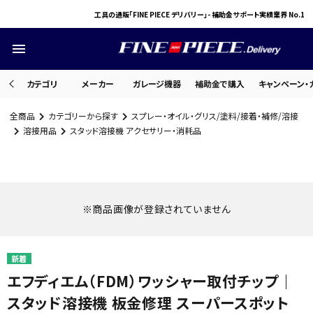
工具の通販「FINE PIECE デリバリー」- 補助金サポート実績業界 No.1
menu
カテゴリ
メーカー
ガレージ機器
補助金で購入
キャンペーン・
全商品
カテゴリーから探す
スプレー・オイル・グリス/塗料/接着・補修/溶接
search
溶接用品
スタッド溶接機 アクセサリー・消耗品
ACCOUNT MENU
ようこそ ゲスト 様
※商品画像が登録されていません
meeting_room
person
ログイン
会員登録
エフディエム（FDM）ワッシャー取付チップ｜
スタッド溶接機 板金修理 スーパースポット