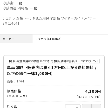
溶接機：
一覧
溶接関連 消耗品：
一覧
チェボラ 溶接トーチMB15用保守部品 ワイヤーガイドライナー
3M【1464】
メーカー
チェボラ（CEBORA）
【送料・設置費用はお問合せください】【業販価格は会員ページにログイン】
単品（商社・販売店は税別1万円以上から送料無料 /
以下の場合一律1,000円）
品番
1464
4,100円
販売価格
（単価 × 入数）
（
4,100円
×
1
個
）
注文数