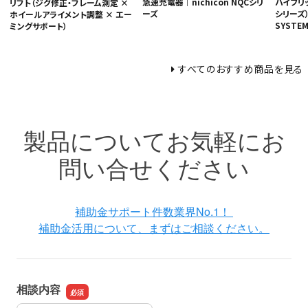
急速充電器｜nichicon NQCシリ
ハイブリ
リフト（ジグ修正・フレーム測定 ×
ーズ
シリーズ）
ホイールアライメント調整 × エー
SYSTEM
ミングサポート）
すべてのおすすめ商品を見る