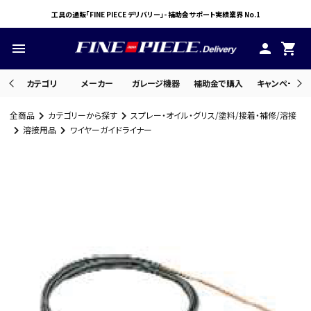
工具の通販「FINE PIECE デリバリー」- 補助金サポート実績業界 No.1
menu
person
shopping_cart
カテゴリ
メーカー
ガレージ機器
補助金で購入
キャンペーン・
全商品
カテゴリーから探す
スプレー・オイル・グリス/塗料/接着・補修/溶接
search
溶接用品
ワイヤーガイドライナー
ACCOUNT MENU
ようこそ ゲスト 様
meeting_room
person
ログイン
会員登録