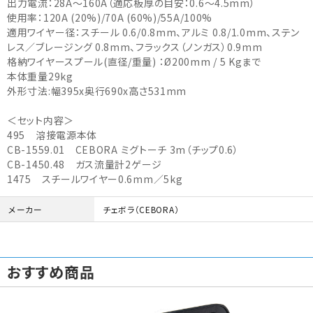
出力電流：28A～160A（適応板厚の目安：0.6～4.5mm）
使用率：120A (20%)/70A (60%)/55A/100%
適用ワイヤー径：スチール 0.6/0.8mm、アルミ 0.8/1.0mm、ステン
レス／ブレージング 0.8mm、フラックス（ノンガス）0.9mm
格納ワイヤースプール(直径/重量) ：Ø200mm / 5 Kgまで
本体重量29kg
外形寸法:幅395x奥行690x高さ531mm
＜セット内容＞
495 溶接電源本体
CB-1559.01 CEBORA ミグトーチ 3m（チップ0.6）
CB-1450.48 ガス流量計2ゲージ
1475 スチールワイヤー0.6mm／5kg
メーカー
チェボラ（CEBORA）
おすすめ商品