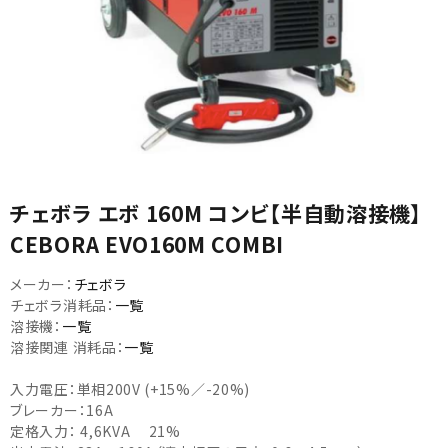
カテゴリから選ぶ
チェボラ エボ 160M コンビ【半自動溶接機】
メーカーから選ぶ
CEBORA EVO160M COMBI
ガレージ機器
メーカー：
チェボラ
チェボラ消耗品：
一覧
補助金で購入
溶接機：
一覧
溶接関連 消耗品：
一覧
入力電圧：単相200V (+15%／-20%)
ブレーカー：16A
定格入力： 4,6KVA 21%