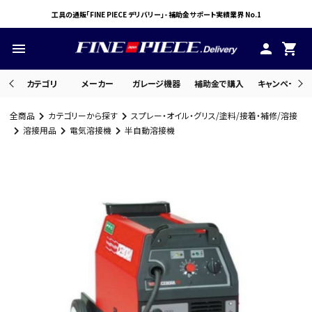
工具の通販「FINE PIECE デリバリー」- 補助金サポート実績業界 No.1
menu
person
shopping_cart
カテゴリ
メーカー
ガレージ機器
補助金で購入
キャンペーン・
全商品
カテゴリーから探す
スプレー・オイル・グリス/塗料/接着・補修/溶接
search
溶接用品
電気溶接機
半自動溶接機
ACCOUNT MENU
ようこそ ゲスト 様
meeting_room
person
ログイン
会員登録