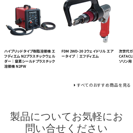
ハイブリッドタイプ樹脂溶接機 エ
FDM 2WD-20 2ウェイドリル エア
次世代ガ
フディエム N2プラスチックウェル
ータイプ ｜エフディエム
CATAC
ダー｜窒素シールドプラスチック
ソリン用
溶接機 N2PW
すべてのおすすめ商品を見る